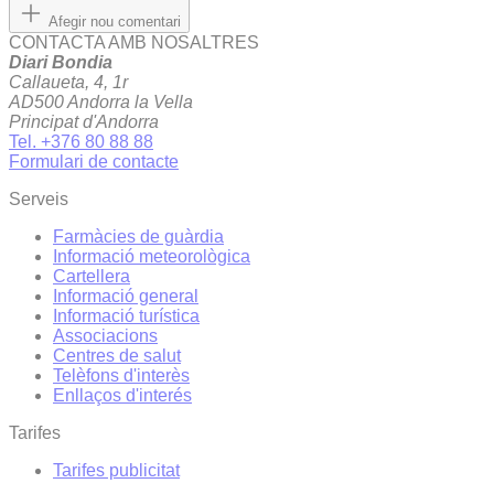
Afegir nou comentari
CONTACTA AMB NOSALTRES
Diari Bondia
Callaueta, 4, 1r
AD500 Andorra la Vella
Principat d'Andorra
Tel. +376 80 88 88
Formulari de contacte
Serveis
Farmàcies de guàrdia
Informació meteorològica
Cartellera
Informació general
Informació turística
Associacions
Centres de salut
Telèfons d'interès
Enllaços d'interés
Tarifes
Tarifes publicitat