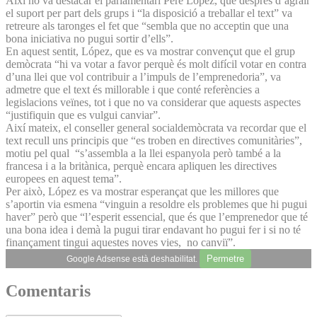
Així ho va destacar el parlamentari Pere López, que després d’agrair
el suport per part dels grups i “la disposició a treballar el text” va
retreure als taronges el fet que “sembla que no acceptin que una
bona iniciativa no pugui sortir d’ells”.
En aquest sentit, López, que es va mostrar convençut que el grup
demòcrata “hi va votar a favor perquè és molt difícil votar en contra
d’una llei que vol contribuir a l’impuls de l’emprenedoria”, va
admetre que el text és millorable i que conté referències a
legislacions veïnes, tot i que no va considerar que aquests aspectes
“justifiquin que es vulgui canviar”.
Així mateix, el conseller general socialdemòcrata va recordar que el
text recull uns principis que “es troben en directives comunitàries”,
motiu pel qual “s’assembla a la llei espanyola però també a la
francesa i a la britànica, perquè encara apliquen les directives
europees en aquest tema”.
Per això, López es va mostrar esperançat que les millores que
s’aportin via esmena “vinguin a resoldre els problemes que hi pugui
haver” però que “l’esperit essencial, que és que l’emprenedor que té
una bona idea i demà la pugui tirar endavant ho pugui fer i si no té
finançament tingui aquestes noves vies, no canviï”.
Permetre
Google Adsense està deshabilitat.
Comentaris