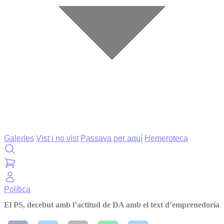
Galeries
Vist i no vist
Passava per aquí
Hemeroteca
Política
El PS, decebut amb l’actitud de DA amb el text d’emprenedoria