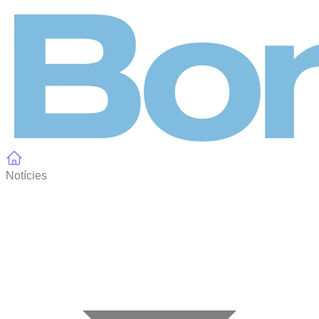
Panell de gestió de galetes
Notícies