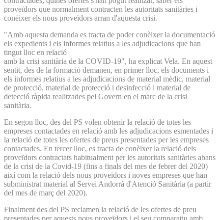
contractades, quines ofertes s'han pogut realitzar, saber els
proveïdors que normalment contracten les autoritats sanitàries i
conèixer els nous proveïdors arran d'aquesta crisi.
"Amb aquesta demanda es tracta de poder conèixer la documentació
els expedients i els informes relatius a les adjudicacions que han
tingut lloc en relació
amb la crisi sanitària de la COVID-19", ha explicat Vela. En aquest
sentit, des de la formació demanen, en primer lloc, els documents i
els informes relatius a les adjudicacions de material mèdic, material
de protecció, material de protecció i desinfecció i material de
detecció ràpida realitzades pel Govern en el marc de la crisi
sanitària.
En segon lloc, des del PS volen obtenir la relació de totes les
empreses contactades en relació amb les adjudicacions esmentades i
la relació de totes les ofertes de preus presentades per les empreses
contactades. En tercer lloc, es tracta de conèixer la relació dels
proveïdors contractats habitualment per les autoritats sanitàries abans
de la crisi de la Covid-19 (fins a finals del mes de febrer del 2020)
així com la relació dels nous proveïdors i noves empreses que han
subministrat material al Servei Andorrà d'Atenció Sanitària (a partir
del mes de març del 2020).
Finalment des del PS reclamen la relació de les ofertes de preu
presentades per aquests nous proveïdors i el seu comparatiu amb