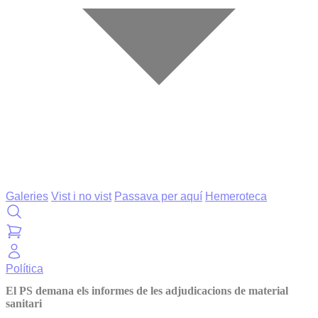
Galeries
Vist i no vist
Passava per aquí
Hemeroteca
Política
El PS demana els informes de les adjudicacions de material
sanitari