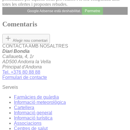
totes les ofertes i propostes rebudes.
Permetre
Google Adsense està deshabilitat.
Comentaris
Afegir nou comentari
CONTACTA AMB NOSALTRES
Diari Bondia
Callaueta, 4, 1r
AD500 Andorra la Vella
Principat d'Andorra
Tel. +376 80 88 88
Formulari de contacte
Serveis
Farmàcies de guàrdia
Informació meteorològica
Cartellera
Informació general
Informació turística
Associacions
Centres de salut