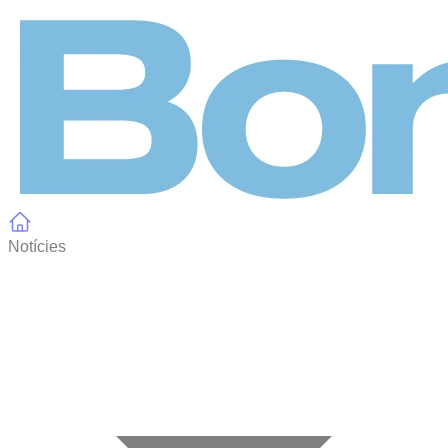
Panell de gestió de galetes
Notícies