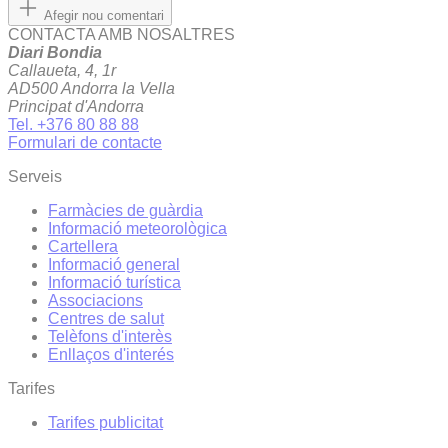
Afegir nou comentari
CONTACTA AMB NOSALTRES
Diari Bondia
Callaueta, 4, 1r
AD500 Andorra la Vella
Principat d'Andorra
Tel. +376 80 88 88
Formulari de contacte
Serveis
Farmàcies de guàrdia
Informació meteorològica
Cartellera
Informació general
Informació turística
Associacions
Centres de salut
Telèfons d'interès
Enllaços d'interés
Tarifes
Tarifes publicitat