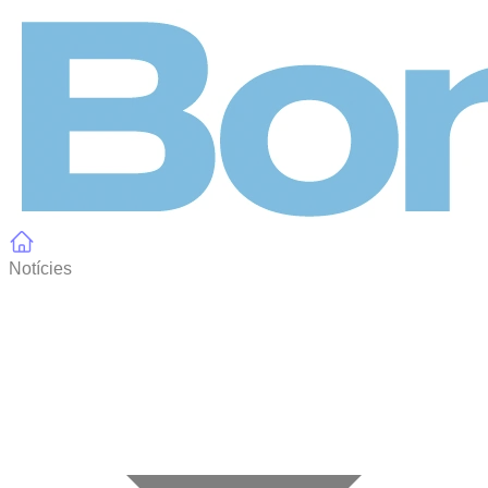
Panell de gestió de galetes
Notícies