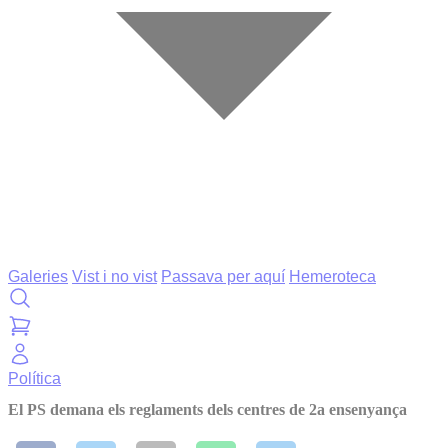
Galeries
Vist i no vist
Passava per aquí
Hemeroteca
Política
El PS demana els reglaments dels centres de 2a ensenyança