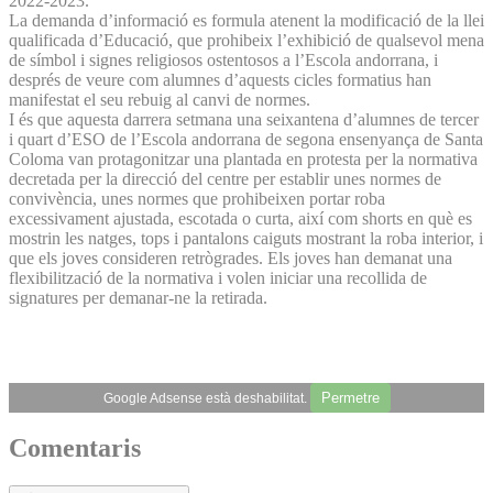
2022-2023.
La demanda d’informació es formula atenent la modificació de la llei
qualificada d’Educació, que prohibeix l’exhibició de qualsevol mena
de símbol i signes religiosos ostentosos a l’Escola andorrana, i
després de veure com alumnes d’aquests cicles formatius han
manifestat el seu rebuig al canvi de normes.
I és que aquesta darrera setmana una seixantena d’alumnes de tercer
i quart d’ESO de l’Escola andorrana de segona ensenyança de Santa
Coloma van protagonitzar una plantada en protesta per la normativa
decretada per la direcció del centre per establir unes normes de
convivència, unes normes que prohibeixen portar roba
excessivament ajustada, escotada o curta, així com shorts en què es
mostrin les natges, tops i pantalons caiguts mostrant la roba interior, i
que els joves consideren retrògrades. Els joves han demanat una
flexibilització de la normativa i volen iniciar una recollida de
signatures per demanar-ne la retirada.
Permetre
Google Adsense està deshabilitat.
Comentaris