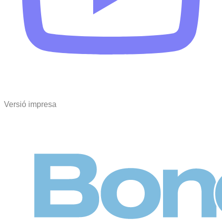
Versió impresa