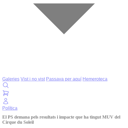
Galeries
Vist i no vist
Passava per aquí
Hemeroteca
Política
El PS demana pels resultats i impacte que ha tingut MUV del
Cirque du Soleil