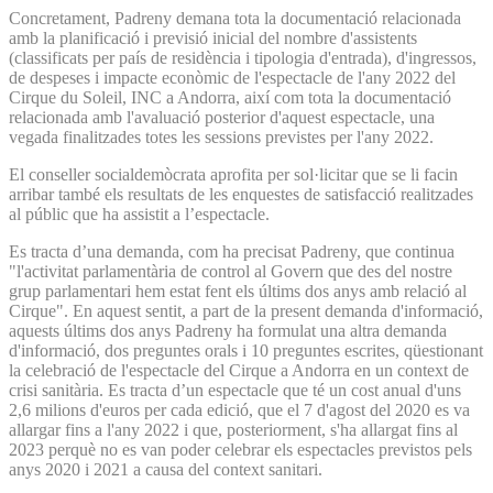
Concretament, Padreny demana tota la documentació relacionada
amb la planificació i previsió inicial del nombre d'assistents
(classificats per país de residència i tipologia d'entrada), d'ingressos,
de despeses i impacte econòmic de l'espectacle de l'any 2022 del
Cirque du Soleil, INC a Andorra, així com tota la documentació
relacionada amb l'avaluació posterior d'aquest espectacle, una
vegada finalitzades totes les sessions previstes per l'any 2022.
El conseller socialdemòcrata aprofita per sol·licitar que se li facin
arribar també els resultats de les enquestes de satisfacció realitzades
al públic que ha assistit a l’espectacle.
Es tracta d’una demanda, com ha precisat Padreny, que continua
"l'activitat parlamentària de control al Govern que des del nostre
grup parlamentari hem estat fent els últims dos anys amb relació al
Cirque". En aquest sentit, a part de la present demanda d'informació,
aquests últims dos anys Padreny ha formulat una altra demanda
d'informació, dos preguntes orals i 10 preguntes escrites, qüestionant
la celebració de l'espectacle del Cirque a Andorra en un context de
crisi sanitària. Es tracta d’un espectacle que té un cost anual d'uns
2,6 milions d'euros per cada edició, que el 7 d'agost del 2020 es va
allargar fins a l'any 2022 i que, posteriorment, s'ha allargat fins al
2023 perquè no es van poder celebrar els espectacles previstos pels
anys 2020 i 2021 a causa del context sanitari.