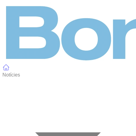
Panell de gestió de galetes
Notícies