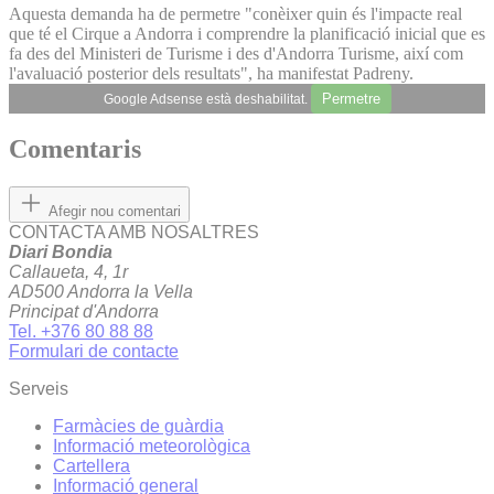
Aquesta demanda ha de permetre "conèixer quin és l'impacte real
que té el Cirque a Andorra i comprendre la planificació inicial que es
fa des del Ministeri de Turisme i des d'Andorra Turisme, així com
l'avaluació posterior dels resultats", ha manifestat Padreny.
Permetre
Google Adsense està deshabilitat.
Comentaris
Afegir nou comentari
CONTACTA AMB NOSALTRES
Diari Bondia
Callaueta, 4, 1r
AD500 Andorra la Vella
Principat d'Andorra
Tel. +376 80 88 88
Formulari de contacte
Serveis
Farmàcies de guàrdia
Informació meteorològica
Cartellera
Informació general