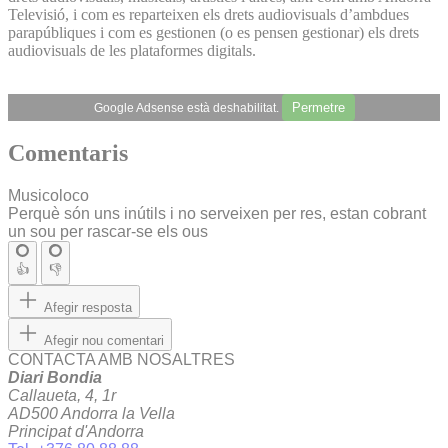
Televisió, i com es reparteixen els drets audiovisuals d’ambdues
parapúbliques i com es gestionen (o es pensen gestionar) els drets
audiovisuals de les plataformes digitals.
Permetre
Google Adsense està deshabilitat.
Comentaris
Musicoloco
Perquè són uns inútils i no serveixen per res, estan cobrant
un sou per rascar-se els ous
👍
👎
Afegir resposta
Afegir nou comentari
CONTACTA AMB NOSALTRES
Diari Bondia
Callaueta, 4, 1r
AD500 Andorra la Vella
Principat d'Andorra