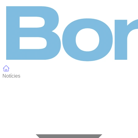
Panell de gestió de galetes
Notícies