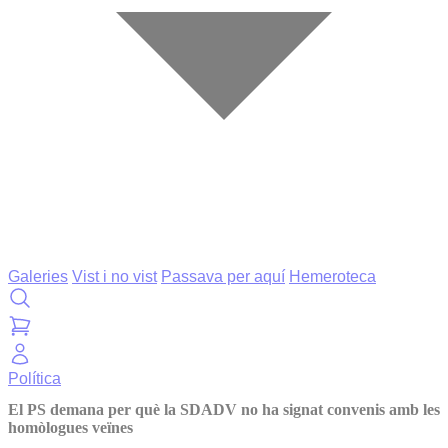
Galeries
Vist i no vist
Passava per aquí
Hemeroteca
Política
El PS demana per què la SDADV no ha signat convenis amb les
homòlogues veïnes