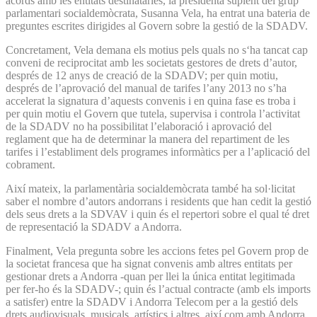
acords amb les entitats destinatàries, la presidenta suplent del grup
parlamentari socialdemòcrata, Susanna Vela, ha entrat una bateria de
preguntes escrites dirigides al Govern sobre la gestió de la SDADV.
Concretament, Vela demana els motius pels quals no s‘ha tancat cap
conveni de reciprocitat amb les societats gestores de drets d’autor,
després de 12 anys de creació de la SDADV; per quin motiu,
després de l’aprovació del manual de tarifes l’any 2013 no s’ha
accelerat la signatura d’aquests convenis i en quina fase es troba i
per quin motiu el Govern que tutela, supervisa i controla l’activitat
de la SDADV no ha possibilitat l’elaboració i aprovació del
reglament que ha de determinar la manera del repartiment de les
tarifes i l’establiment dels programes informàtics per a l’aplicació del
cobrament.
Així mateix, la parlamentària socialdemòcrata també ha sol·licitat
saber el nombre d’autors andorrans i residents que han cedit la gestió
dels seus drets a la SDVAV i quin és el repertori sobre el qual té dret
de representació la SDADV a Andorra.
Finalment, Vela pregunta sobre les accions fetes pel Govern prop de
la societat francesa que ha signat convenis amb altres entitats per
gestionar drets a Andorra -quan per llei la única entitat legitimada
per fer-ho és la SDADV-; quin és l’actual contracte (amb els imports
a satisfer) entre la SDADV i Andorra Telecom per a la gestió dels
drets audiovisuals, musicals, artístics i altres, així com amb Andorra