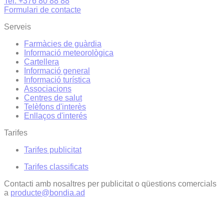
Tel. +376 80 88 88
Formulari de contacte
Serveis
Farmàcies de guàrdia
Informació meteorològica
Cartellera
Informació general
Informació turística
Associacions
Centres de salut
Telèfons d'interès
Enllaços d'interés
Tarifes
Tarifes publicitat
Tarifes classificats
Contacti amb nosaltres per publicitat o qüestions comercials
a
producte@bondia.ad