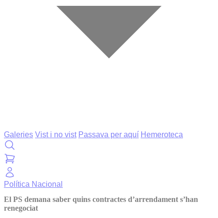
Galeries
Vist i no vist
Passava per aquí
Hemeroteca
Política
Nacional
El PS demana saber quins contractes d’arrendament s’han
renegociat