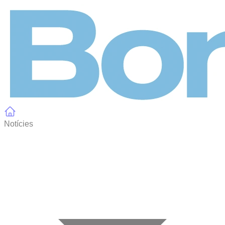
Panell de gestió de galetes
Notícies