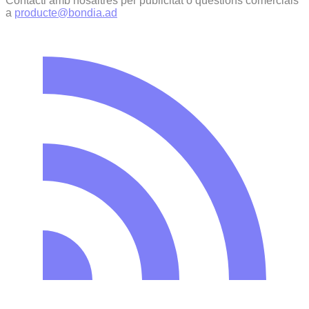
Contacti amb nosaltres per publicitat o qüestions comercials
a
producte@bondia.ad