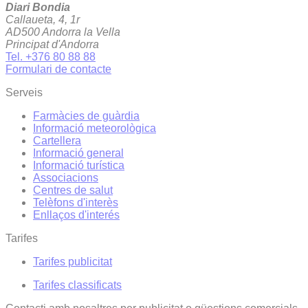
Diari Bondia
Callaueta, 4, 1r
AD500 Andorra la Vella
Principat d'Andorra
Tel. +376 80 88 88
Formulari de contacte
Serveis
Farmàcies de guàrdia
Informació meteorològica
Cartellera
Informació general
Informació turística
Associacions
Centres de salut
Telèfons d'interès
Enllaços d'interés
Tarifes
Tarifes publicitat
Tarifes classificats