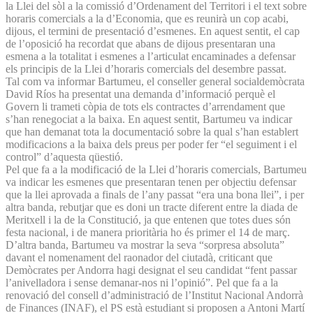
la Llei del sòl a la comissió d’Ordenament del Territori i el text sobre
horaris comercials a la d’Economia, que es reunirà un cop acabi,
dijous, el termini de presentació d’esmenes. En aquest sentit, el cap
de l’oposició ha recordat que abans de dijous presentaran una
esmena a la totalitat i esmenes a l’articulat encaminades a defensar
els principis de la Llei d’horaris comercials del desembre passat.
Tal com va informar Bartumeu, el conseller general socialdemòcrata
David Ríos ha presentat una demanda d’informació perquè el
Govern li trameti còpia de tots els contractes d’arrendament que
s’han renegociat a la baixa. En aquest sentit, Bartumeu va indicar
que han demanat tota la documentació sobre la qual s’han establert
modificacions a la baixa dels preus per poder fer “el seguiment i el
control” d’aquesta qüestió.
Pel que fa a la modificació de la Llei d’horaris comercials, Bartumeu
va indicar les esmenes que presentaran tenen per objectiu defensar
que la llei aprovada a finals de l’any passat “era una bona llei”, i per
altra banda, rebutjar que es doni un tracte diferent entre la diada de
Meritxell i la de la Constitució, ja que entenen que totes dues són
festa nacional, i de manera prioritària ho és primer el 14 de març.
D’altra banda, Bartumeu va mostrar la seva “sorpresa absoluta”
davant el nomenament del raonador del ciutadà, criticant que
Demòcrates per Andorra hagi designat el seu candidat “fent passar
l’anivelladora i sense demanar-nos ni l’opinió”. Pel que fa a la
renovació del consell d’administració de l’Institut Nacional Andorrà
de Finances (INAF), el PS està estudiant si proposen a Antoni Martí