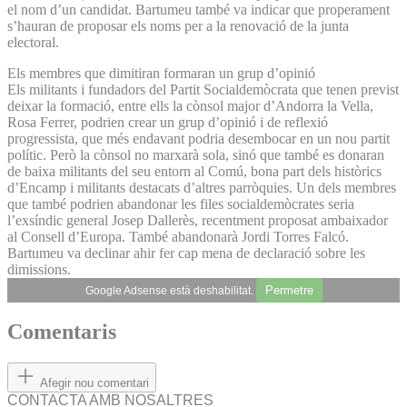
el nom d’un candidat. Bartumeu també va indicar que properament
s’hauran de proposar els noms per a la renovació de la junta
electoral.
Els membres que dimitiran formaran un grup d’opinió
Els militants i fundadors del Partit Socialdemòcrata que tenen previst
deixar la formació, entre ells la cònsol major d’Andorra la Vella,
Rosa Ferrer, podrien crear un grup d’opinió i de reflexió
progressista, que més endavant podria desembocar en un nou partit
polític. Però la cònsol no marxarà sola, sinó que també es donaran
de baixa militants del seu entorn al Comú, bona part dels històrics
d’Encamp i militants destacats d’altres parròquies. Un dels membres
que també podrien abandonar les files socialdemòcrates seria
l’exsíndic general Josep Dallerès, recentment proposat ambaixador
al Consell d’Europa. També abandonarà Jordi Torres Falcó.
Bartumeu va declinar ahir fer cap mena de declaració sobre les
dimissions.
Permetre
Google Adsense està deshabilitat.
Comentaris
Afegir nou comentari
CONTACTA AMB NOSALTRES