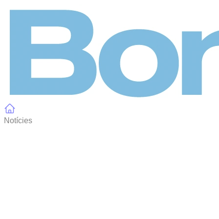
Panell de gestió de galetes
Notícies