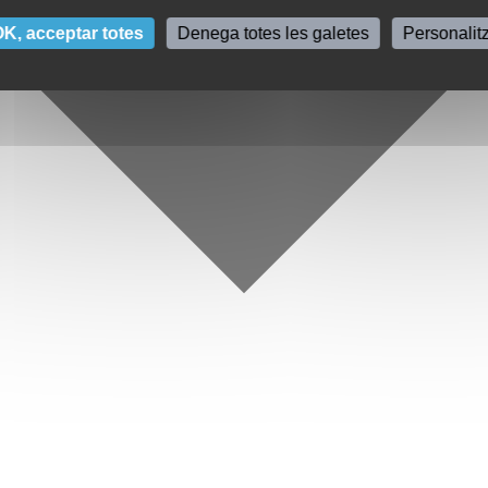
K, acceptar totes
Denega totes les galetes
Personalit