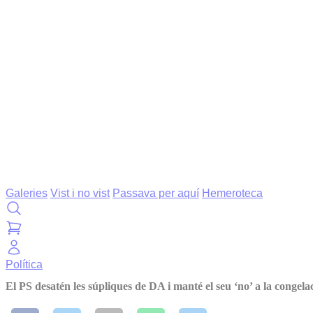
Galeries
Vist i no vist
Passava per aquí
Hemeroteca
Política
El PS desatén les súpliques de DA i manté el seu ‘no’ a la congela