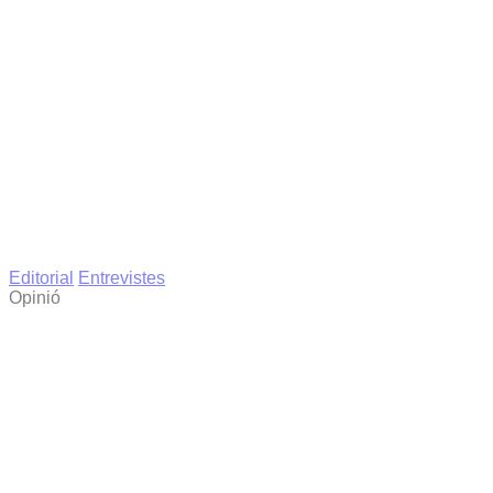
Editorial
Entrevistes
Opinió