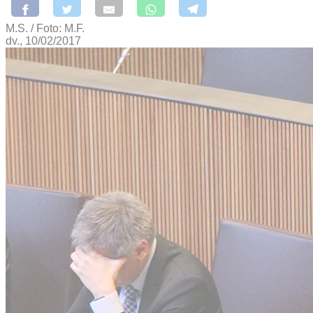
M.S. / Foto: M.F.
dv., 10/02/2017