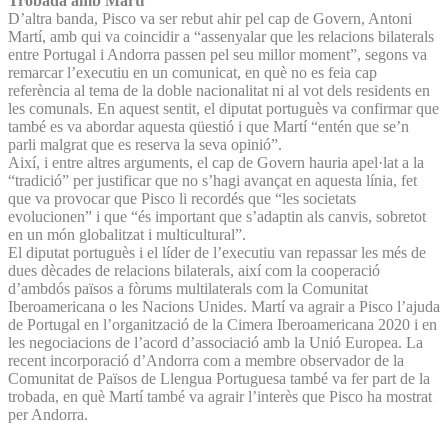
Trobada amb Martí
D’altra banda, Pisco va ser rebut ahir pel cap de Govern, Antoni
Martí, amb qui va coincidir a “assenyalar que les relacions bilaterals
entre Portugal i Andorra passen pel seu millor moment”, segons va
remarcar l’executiu en un comunicat, en què no es feia cap
referència al tema de la doble nacionalitat ni al vot dels residents en
les comunals. En aquest sentit, el diputat portuguès va confirmar que
també es va abordar aquesta qüestió i que Martí “entén que se’n
parli malgrat que es reserva la seva opinió”.
Així, i entre altres arguments, el cap de Govern hauria apel·lat a la
“tradició” per justificar que no s’hagi avançat en aquesta línia, fet
que va provocar que Pisco li recordés que “les societats
evolucionen” i que “és important que s’adaptin als canvis, sobretot
en un món globalitzat i multicultural”.
El diputat portuguès i el líder de l’executiu van repassar les més de
dues dècades de relacions bilaterals, així com la cooperació
d’ambdós països a fòrums multilaterals com la Comunitat
Iberoamericana o les Nacions Unides. Martí va agrair a Pisco l’ajuda
de Portugal en l’organització de la Cimera Iberoamericana 2020 i en
les negociacions de l’acord d’associació amb la Unió Europea. La
recent incorporació d’Andorra com a membre observador de la
Comunitat de Països de Llengua Portuguesa també va fer part de la
trobada, en què Martí també va agrair l’interès que Pisco ha mostrat
per Andorra.