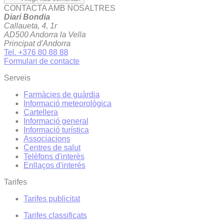
CONTACTA AMB NOSALTRES
Diari Bondia
Callaueta, 4, 1r
AD500 Andorra la Vella
Principat d'Andorra
Tel. +376 80 88 88
Formulari de contacte
Serveis
Farmàcies de guàrdia
Informació meteorològica
Cartellera
Informació general
Informació turística
Associacions
Centres de salut
Telèfons d'interès
Enllaços d'interés
Tarifes
Tarifes publicitat
Tarifes classificats