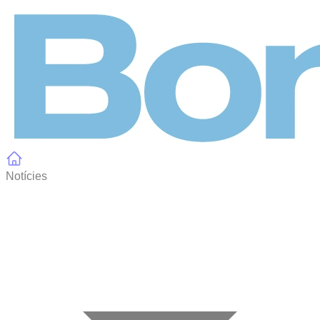
Panell de gestió de galetes
Notícies