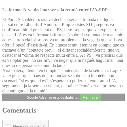
La formació va declinar ser a la reunió entre L’A-SDP
El Partit Socialdemòcrata va declinar ser a la trobada de dijous
passat entre Liberals d’Andorra i Progressistes-SDP, segons va
confirmar ahir el president del PS, Pere López, que va explicar que
des de L’A es va informar la formació sobre la voluntat de mantenir
aquesta trobada i si suposava un problema, a la vegada que se’ls va
oferir l’opció d’assistir-hi. En aquest sentit, i tenint en compte que es
tractava d’un “contacte previ”, el dirigent socialdemòcrata, que va
destacar el “clima de respecte mutu entre L’A i PS”, va precisar que
es va optar per “no ser-hi”, i va negar que hi hagués hagut mai “una
qüestió de persones damunt la taula”.
Així mateix, i tenint en compte “la intensitat” de la setmana, López
va explicar que abans de pronunciar-se sobre cap hipotètic nou
escenari, “si és que hi és”, s’esperarà a poder-se reunir amb L’A,
segurament ja la setmana vinent, per tal de “conèixer de primera mà
el contingut de la reunió”.
Permetre
Google Adsense està deshabilitat.
Comentaris
Afegir nou comentari