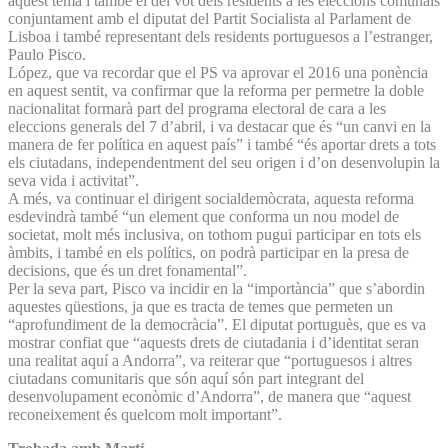
aquest tema i també el del vot dels residents a les eleccions comunals
conjuntament amb el diputat del Partit Socialista al Parlament de
Lisboa i també representant dels residents portuguesos a l’estranger,
Paulo Pisco.
López, que va recordar que el PS va aprovar el 2016 una ponència
en aquest sentit, va confirmar que la reforma per permetre la doble
nacionalitat formarà part del programa electoral de cara a les
eleccions generals del 7 d’abril, i va destacar que és “un canvi en la
manera de fer política en aquest país” i també “és aportar drets a tots
els ciutadans, independentment del seu origen i d’on desenvolupin la
seva vida i activitat”.
A més, va continuar el dirigent socialdemòcrata, aquesta reforma
esdevindrà també “un element que conforma un nou model de
societat, molt més inclusiva, on tothom pugui participar en tots els
àmbits, i també en els polítics, on podrà participar en la presa de
decisions, que és un dret fonamental”.
Per la seva part, Pisco va incidir en la “importància” que s’abordin
aquestes qüestions, ja que es tracta de temes que permeten un
“aprofundiment de la democràcia”. El diputat portuguès, que es va
mostrar confiat que “aquests drets de ciutadania i d’identitat seran
una realitat aquí a Andorra”, va reiterar que “portuguesos i altres
ciutadans comunitaris que són aquí són part integrant del
desenvolupament econòmic d’Andorra”, de manera que “aquest
reconeixement és quelcom molt important”.