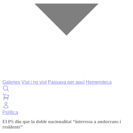
Galeries
Vist i no vist
Passava per aquí
Hemeroteca
Política
El PS diu que la doble nacionalitat “interessa a andorrans i
residents”