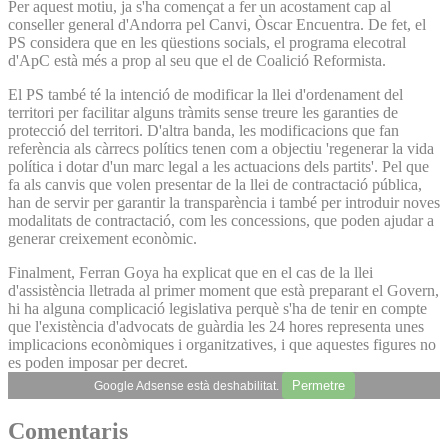
Per aquest motiu, ja s'ha començat a fer un acostament cap al
conseller general d'Andorra pel Canvi, Òscar Encuentra. De fet, el
PS considera que en les qüestions socials, el programa elecotral
d'ApC està més a prop al seu que el de Coalició Reformista.
El PS també té la intenció de modificar la llei d'ordenament del
territori per facilitar alguns tràmits sense treure les garanties de
protecció del territori. D'altra banda, les modificacions que fan
referència als càrrecs polítics tenen com a objectiu 'regenerar la vida
política i dotar d'un marc legal a les actuacions dels partits'. Pel que
fa als canvis que volen presentar de la llei de contractació pública,
han de servir per garantir la transparència i també per introduir noves
modalitats de contractació, com les concessions, que poden ajudar a
generar creixement econòmic.
Finalment, Ferran Goya ha explicat que en el cas de la llei
d'assistència lletrada al primer moment que està preparant el Govern,
hi ha alguna complicació legislativa perquè s'ha de tenir en compte
que l'existència d'advocats de guàrdia les 24 hores representa unes
implicacions econòmiques i organitzatives, i que aquestes figures no
es poden imposar per decret.
Permetre
Google Adsense està deshabilitat.
Comentaris