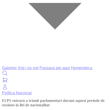
Galeries
Vist i no vist
Passava per aquí
Hemeroteca
Política
Nacional
El PS entrarà a tràmit parlamentari durant aquest període de
sessions la llei de nacionalitat