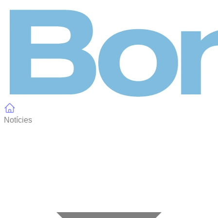
Panell de gestió de galetes
Notícies