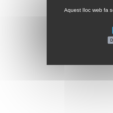
Aquest lloc web fa se
D