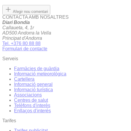
Afegir nou comentari
CONTACTA AMB NOSALTRES
Diari Bondia
Callaueta, 4, 1r
AD500 Andorra la Vella
Principat d'Andorra
Tel. +376 80 88 88
Formulari de contacte
Serveis
Farmàcies de guàrdia
Informació meteorològica
Cartellera
Informació general
Informació turística
Associacions
Centres de salut
Telèfons d'interès
Enllaços d'interés
Tarifes
Tarifes publicitat