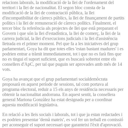
relacions laborals, la modificació de la llei de l'ordenament del
territori i la llei de nacionalitat. El segon bloc consta de la
modificació de la llei de contractació pública, la llei
d'incompatibilitat de càrrecs públics, la llei de finançament de partits
polítics i la llei de remuneració de càrrecs polítics. Finalment, el
tercer bloc fa referència als projectes de llei que està preparant el
Govern i que són la llei d'estadística, la llei de comerç, la llei de la
carrera judicial, la llei d'execucions judicials i la llei d'assistència
lletrada en el primer moment. Pel que fa a les iniciatives del grup
parlamentari, Goya ha dit que totes elles 'estan bastant madures' i es
podrien entrar a tràmit immediatament, tot i que no es farà fins que
no es tingui el suport suficient, que es buscarà sobretot entre els
consellers d'ApC, per tal que puguin ser aprovades amb més de 14
vots.
Goya ha avançat que el grup parlamentari socialdemòcrata
proposarà en aquest període de sessions, tal com portava al
programa electoral, reduir a 15 els anys de residència necessaris per
obtenir la nacionalitat andorrana. En aquest sentit, la consellera
general Mariona Gonzàlez ha estat designada per a coordinar
aquesta modificació legislativa.
En relació a les lleis socials i laborals, tot i que ja estan redactades i
es podrien presentar 'demà mateix', es vol fer un treball en comissió
per aconseguir el suport necessari que garanteixi l'èxit d'aprovació.