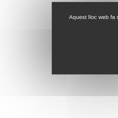
Aquest lloc web fa s