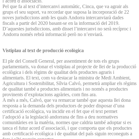
l’acord d’associació.
Pel que fa al text d’intercanvi automàtic, Cinca, que va agrair als
grups el seu suport, va recordar que suposa la incorporació de 22
noves jurisdiccions amb les quals Andorra intercanviarà dades
fiscals a partir del 2020 basant-se en la informació del 2019.
D’aquestes jurisdiccions, amb disset l’intercanvi no serà recíproc i
Andorra només rebrà informació però no n’enviarà.
Vistiplau al text de producció ecològica
El ple del Consell General, per assentiment de tots els grups
parlamentaris, va donar el vistiplau al projecte de llei de la producció
ecològica i dels règims de qualitat dels productes agraris i
alimentaris. El text, com va destacar la ministra de Medi Ambient,
Agricultura i Sostenibilitat, Sílvia Calvó, permetrà ampliar els règims
de qualitat també a productes alimentaris i no només a productes
provinents d’explotacions agràries, com fins ara.
A més a més, Calvó, que va remarcar també que aquesta llei dona
resposta a la demanda dels productors de poder disposar d’una
certificació ecològica, va incidir en el fet que el text permet
l’adopció a la legislació andorrana de fins a deu normatives
comunitàries en la matèria, normes que caldria també adoptar si es
tanca el futur acord d’associació, i que comporta que els productes
amb certificació ecològica i de qualitat del país siguin reconeguts a