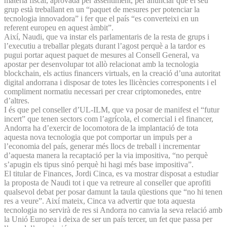
matèria fiscal, aprovada per assentiment, per anunciar que el seu
grup està treballant en un “paquet de mesures per potenciar la
tecnologia innovadora” i fer que el país “es converteixi en un
referent europeu en aquest àmbit”.
Així, Naudi, que va instar els parlamentaris de la resta de grups i
l’executiu a treballar plegats durant l’agost perquè a la tardor es
pugui portar aquest paquet de mesures al Consell General, va
apostar per desenvolupar tot allò relacionat amb la tecnologia
blockchain, els actius financers virtuals, en la creació d’una autoritat
digital andorrana i disposar de totes les llicències corresponents i el
compliment normatiu necessari per crear criptomonedes, entre
d’altres.
I és que pel conseller d’UL-ILM, que va posar de manifest el “futur
incert” que tenen sectors com l’agrícola, el comercial i el financer,
Andorra ha d’exercir de locomotora de la implantació de tota
aquesta nova tecnologia que pot comportar un impuls per a
l’economia del país, generar més llocs de treball i incrementar
d’aquesta manera la recaptació per la via impositiva, “no perquè
s’apugin els tipus sinó perquè hi hagi més base impositiva”.
El titular de Finances, Jordi Cinca, es va mostrar disposat a estudiar
la proposta de Naudi tot i que va retreure al conseller que aprofiti
qualsevol debat per posar damunt la taula qüestions que “no hi tenen
res a veure”. Així mateix, Cinca va advertir que tota aquesta
tecnologia no servirà de res si Andorra no canvia la seva relació amb
la Unió Europea i deixa de ser un país tercer, un fet que passa per