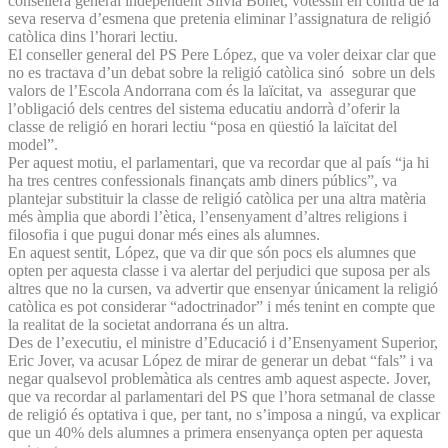
consellera general independent Sílvia Bonet, votessin en contra de la
seva reserva d’esmena que pretenia eliminar l’assignatura de religió
catòlica dins l’horari lectiu.
El conseller general del PS Pere López, que va voler deixar clar que
no es tractava d’un debat sobre la religió catòlica sinó sobre un dels
valors de l’Escola Andorrana com és la laïcitat, va assegurar que
l’obligació dels centres del sistema educatiu andorrà d’oferir la
classe de religió en horari lectiu “posa en qüestió la laïcitat del
model”.
Per aquest motiu, el parlamentari, que va recordar que al país “ja hi
ha tres centres confessionals finançats amb diners públics”, va
plantejar substituir la classe de religió catòlica per una altra matèria
més àmplia que abordi l’ètica, l’ensenyament d’altres religions i
filosofia i que pugui donar més eines als alumnes.
En aquest sentit, López, que va dir que són pocs els alumnes que
opten per aquesta classe i va alertar del perjudici que suposa per als
altres que no la cursen, va advertir que ensenyar únicament la religió
catòlica es pot considerar “adoctrinador” i més tenint en compte que
la realitat de la societat andorrana és un altra.
Des de l’executiu, el ministre d’Educació i d’Ensenyament Superior,
Eric Jover, va acusar López de mirar de generar un debat “fals” i va
negar qualsevol problemàtica als centres amb aquest aspecte. Jover,
que va recordar al parlamentari del PS que l’hora setmanal de classe
de religió és optativa i que, per tant, no s’imposa a ningú, va explicar
que un 40% dels alumnes a primera ensenyança opten per aquesta