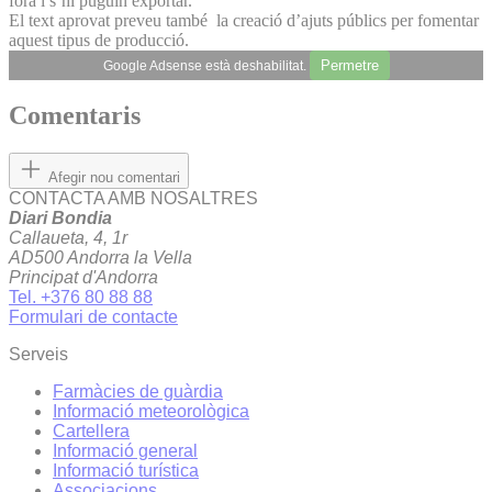
fora i s’hi puguin exportar.
El text aprovat preveu també la creació d’ajuts públics per fomentar
aquest tipus de producció.
Permetre
Google Adsense està deshabilitat.
Comentaris
Afegir nou comentari
CONTACTA AMB NOSALTRES
Diari Bondia
Callaueta, 4, 1r
AD500 Andorra la Vella
Principat d'Andorra
Tel. +376 80 88 88
Formulari de contacte
Serveis
Farmàcies de guàrdia
Informació meteorològica
Cartellera
Informació general
Informació turística
Associacions