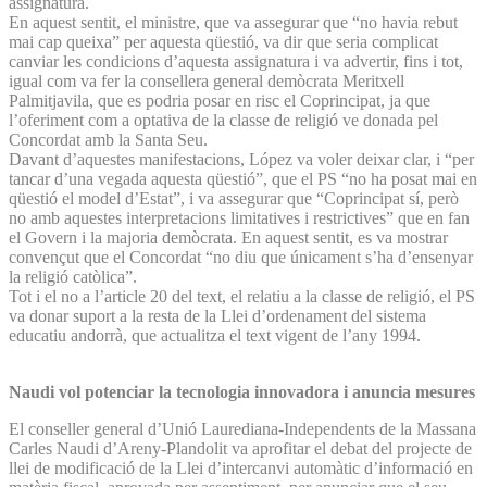
assignatura.
En aquest sentit, el ministre, que va assegurar que “no havia rebut
mai cap queixa” per aquesta qüestió, va dir que seria complicat
canviar les condicions d’aquesta assignatura i va advertir, fins i tot,
igual com va fer la consellera general demòcrata Meritxell
Palmitjavila, que es podria posar en risc el Coprincipat, ja que
l’oferiment com a optativa de la classe de religió ve donada pel
Concordat amb la Santa Seu.
Davant d’aquestes manifestacions, López va voler deixar clar, i “per
tancar d’una vegada aquesta qüestió”, que el PS “no ha posat mai en
qüestió el model d’Estat”, i va assegurar que “Coprincipat sí, però
no amb aquestes interpretacions limitatives i restrictives” que en fan
el Govern i la majoria demòcrata. En aquest sentit, es va mostrar
convençut que el Concordat “no diu que únicament s’ha d’ensenyar
la religió catòlica”.
Tot i el no a l’article 20 del text, el relatiu a la classe de religió, el PS
va donar suport a la resta de la Llei d’ordenament del sistema
educatiu andorrà, que actualitza el text vigent de l’any 1994.
Naudi vol potenciar la tecnologia innovadora i anuncia mesures
El conseller general d’Unió Laurediana-Independents de la Massana
Carles Naudi d’Areny-Plandolit va aprofitar el debat del projecte de
llei de modificació de la Llei d’intercanvi automàtic d’informació en