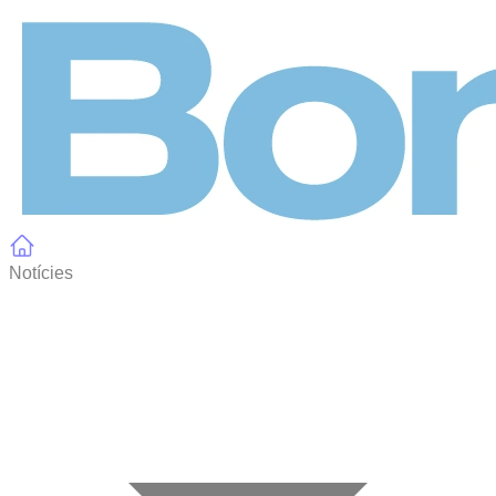
Panell de gestió de galetes
Notícies