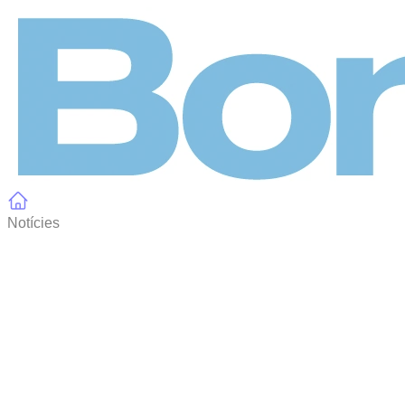
Panell de gestió de galetes
Notícies