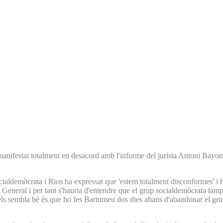
manifestat totalment en desacord amb l'informe del jurista Antoni Bayo
cialdemòcrata i Rios ha expressat que 'estem totalment disconformes' i 
l General i per tant s'hauria d'entendre que el grup socialdemòcrata tamp
 els sembla bé és que ho fes Bartumeu dos dies abans d'abandonar el grup