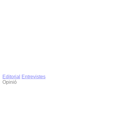
Editorial
Entrevistes
Opinió