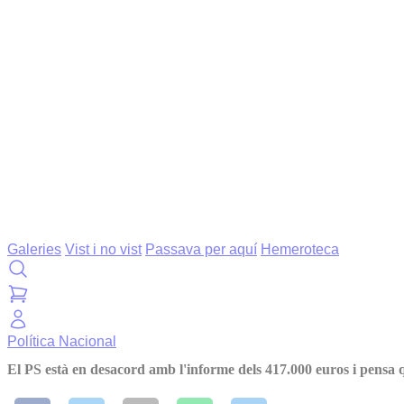
Galeries
Vist i no vist
Passava per aquí
Hemeroteca
Política
Nacional
El PS està en desacord amb l'informe dels 417.000 euros i pensa q