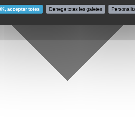
K, acceptar totes
Denega totes les galetes
Personalit