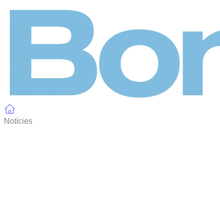
Panell de gestió de galetes
Notícies