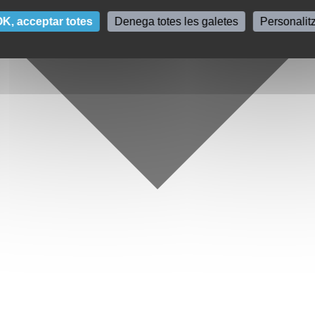
K, acceptar totes
Denega totes les galetes
Personalit