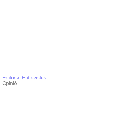
Editorial
Entrevistes
Opinió