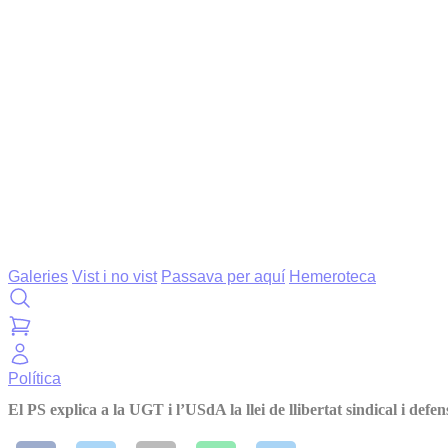
Galeries
Vist i no vist
Passava per aquí
Hemeroteca
Política
El PS explica a la UGT i l’USdA la llei de llibertat sindical i defens