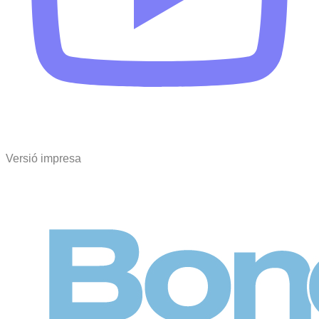
Versió impresa