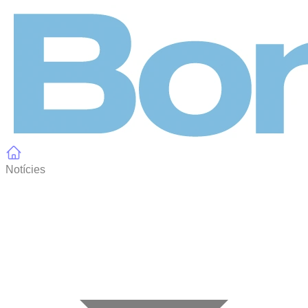
Panell de gestió de galetes
Notícies