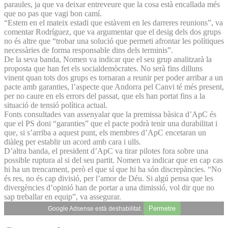
paraules, ja que va deixar entreveure que la cosa està encallada més
que no pas que vagi bon camí.
“Estem en el mateix estadi que estàvem en les darreres reunions”, va
comentar Rodríguez, que va argumentar que el desig dels dos grups
no és altre que “trobar una solució que permeti afrontar les polítiques
necessàries de forma responsable dins dels terminis”.
De la seva banda, Nomen va indicar que el seu grup analitzarà la
proposta que han fet els socialdemòcrates. No serà fins dilluns
vinent quan tots dos grups es tornaran a reunir per poder arribar a un
pacte amb garanties, l’aspecte que Andorra pel Canvi té més present,
per no caure en els errors del passat, que els han portat fins a la
situació de tensió política actual.
Fonts consultades van assenyalar que la premissa bàsica d’ApC és
que el PS doni “garanties” que el pacte podrà tenir una durabilitat i
que, si s’arriba a aquest punt, els membres d’ApC encetaran un
diàleg per establir un acord amb cara i ulls.
D’altra banda, el president d’ApC va tirar pilotes fora sobre una
possible ruptura al si del seu partit. Nomen va indicar que en cap cas
hi ha un trencament, però el que sí que hi ha són discrepàncies. “No
és res, no és cap divisió, per l’amor de Déu. Si algú pensa que les
divergències d’opinió han de portar a una dimissió, vol dir que no
sap treballar en equip”, va assegurar.
Permetre
Google Adsense està deshabilitat.