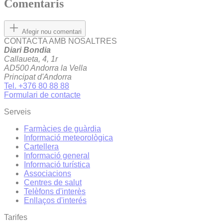
Comentaris
Afegir nou comentari
CONTACTA AMB NOSALTRES
Diari Bondia
Callaueta, 4, 1r
AD500 Andorra la Vella
Principat d'Andorra
Tel. +376 80 88 88
Formulari de contacte
Serveis
Farmàcies de guàrdia
Informació meteorològica
Cartellera
Informació general
Informació turística
Associacions
Centres de salut
Telèfons d'interès
Enllaços d'interés
Tarifes