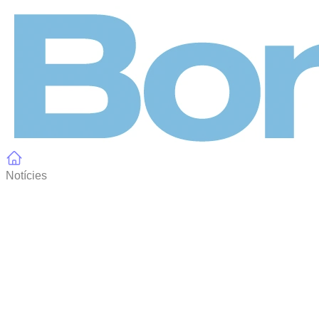
Panell de gestió de galetes
Notícies