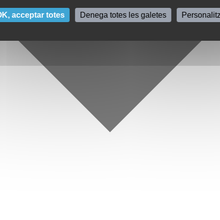
K, acceptar totes
Denega totes les galetes
Personalit