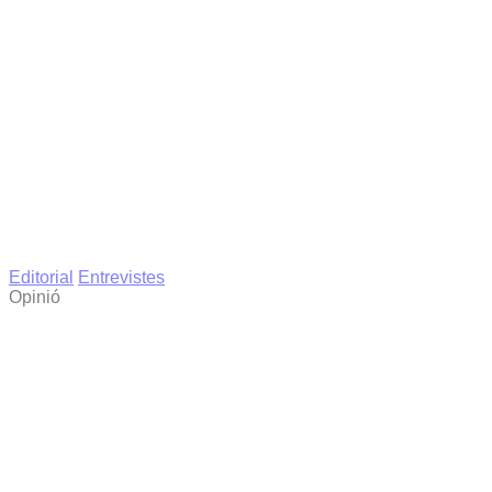
Editorial
Entrevistes
Opinió