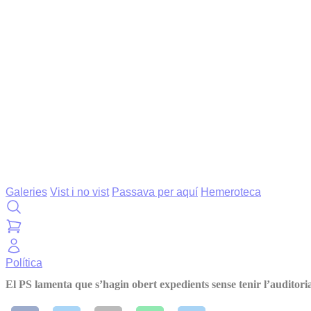
Galeries
Vist i no vist
Passava per aquí
Hemeroteca
Política
El PS lamenta que s’hagin obert expedients sense tenir l’auditori