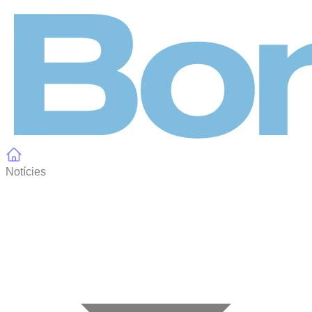
Panell de gestió de galetes
Notícies