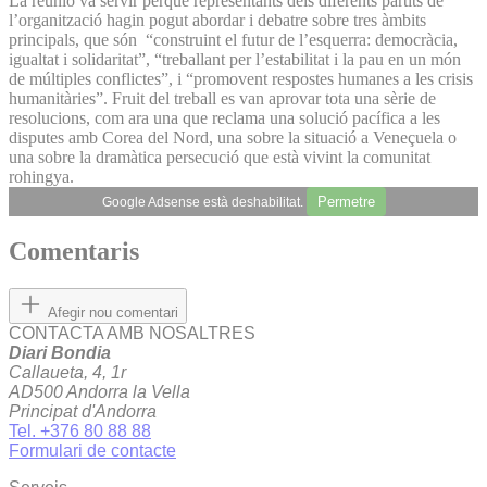
La reunió va servir perquè representants dels diferents partits de
l’organització hagin pogut abordar i debatre sobre tres àmbits
principals, que són “construint el futur de l’esquerra: democràcia,
igualtat i solidaritat”, “treballant per l’estabilitat i la pau en un món
de múltiples conflictes”, i “promovent respostes humanes a les crisis
humanitàries”. Fruit del treball es van aprovar tota una sèrie de
resolucions, com ara una que reclama una solució pacífica a les
disputes amb Corea del Nord, una sobre la situació a Veneçuela o
una sobre la dramàtica persecució que està vivint la comunitat
rohingya.
Permetre
Google Adsense està deshabilitat.
Comentaris
Afegir nou comentari
CONTACTA AMB NOSALTRES
Diari Bondia
Callaueta, 4, 1r
AD500 Andorra la Vella
Principat d'Andorra
Tel. +376 80 88 88
Formulari de contacte