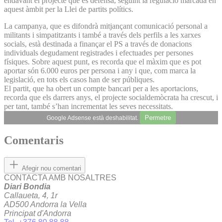
endavant el projecte que es defensa, seguint la regulació marcada en
aquest àmbit per la Llei de partits polítics.
La campanya, que es difondrà mitjançant comunicació personal a
militants i simpatitzants i també a través dels perfils a les xarxes
socials, està destinada a finançar el PS a través de donacions
individuals degudament registrades i efectuades per persones
físiques. Sobre aquest punt, es recorda que el màxim que es pot
aportar són 6.000 euros per persona i any i que, com marca la
legislació, en tots els casos han de ser públiques.
El partit, que ha obert un compte bancari per a les aportacions,
recorda que els darrers anys, el projecte socialdemòcrata ha crescut, i
per tant, també s’han incrementat les seves necessitats.
Permetre
Google Adsense està deshabilitat.
Comentaris
Afegir nou comentari
CONTACTA AMB NOSALTRES
Diari Bondia
Callaueta, 4, 1r
AD500 Andorra la Vella
Principat d'Andorra