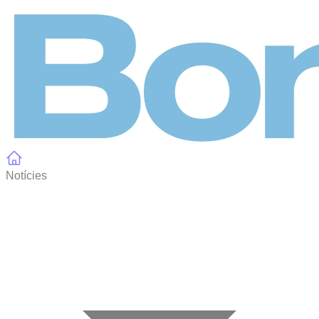
Panell de gestió de galetes
Notícies