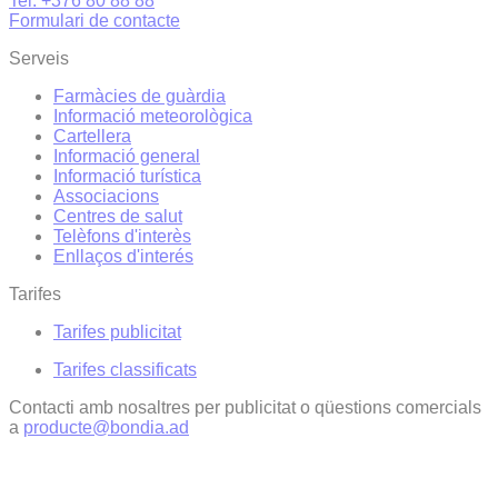
Tel. +376 80 88 88
Formulari de contacte
Serveis
Farmàcies de guàrdia
Informació meteorològica
Cartellera
Informació general
Informació turística
Associacions
Centres de salut
Telèfons d'interès
Enllaços d'interés
Tarifes
Tarifes publicitat
Tarifes classificats
Contacti amb nosaltres per publicitat o qüestions comercials
a
producte@bondia.ad