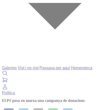
Galeries
Vist i no vist
Passava per aquí
Hemeroteca
Política
El PS posa en marxa una campanya de donacions