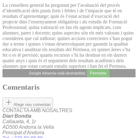
La consellera general ha preguntat per l’avaluació del procés
d’identificació dels punts forts i febles i de l’impacte que té en
resultats d’aprenentatge; quin és l’estat actual d’execució del
projecte dins l’ensenyament obligatòria i als estudis de Formació
Professional; quina valoració en fan els agents implicats, com
alumnes, pares i docents; quins aspectes són els més valorats i quins
consideren que cal millorar; quines accions correctores s’han pogut
dur a terme i quines s’estan desenvolupant per garantir la qualitat
educativa i analitzar els resultats del Permsea, en quines àrees s’ha
fet o es té previsió; quants recursos s’hi ha destinat en els darrers
quatre anys i quin és el seguiment dels resultats acadèmics dels
alumnes que estan cursant estudis superiors i han fet el Permsea.
Permetre
Google Adsense està deshabilitat.
Comentaris
Afegir nou comentari
CONTACTA AMB NOSALTRES
Diari Bondia
Callaueta, 4, 1r
AD500 Andorra la Vella
Principat d'Andorra