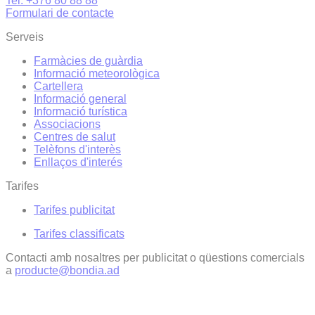
Tel. +376 80 88 88
Formulari de contacte
Serveis
Farmàcies de guàrdia
Informació meteorològica
Cartellera
Informació general
Informació turística
Associacions
Centres de salut
Telèfons d'interès
Enllaços d'interés
Tarifes
Tarifes publicitat
Tarifes classificats
Contacti amb nosaltres per publicitat o qüestions comercials
a
producte@bondia.ad