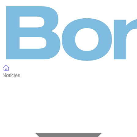
Panell de gestió de galetes
Notícies