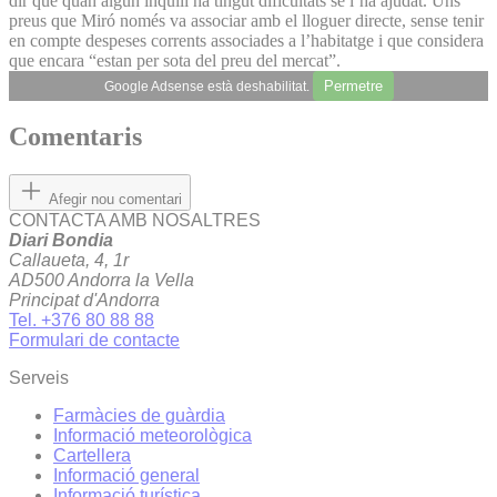
dir que quan algun inquilí ha tingut dificultats se l’ha ajudat. Uns
preus que Miró només va associar amb el lloguer directe, sense tenir
en compte despeses corrents associades a l’habitatge i que considera
que encara “estan per sota del preu del mercat”.
Permetre
Google Adsense està deshabilitat.
Comentaris
Afegir nou comentari
CONTACTA AMB NOSALTRES
Diari Bondia
Callaueta, 4, 1r
AD500 Andorra la Vella
Principat d'Andorra
Tel. +376 80 88 88
Formulari de contacte
Serveis
Farmàcies de guàrdia
Informació meteorològica
Cartellera
Informació general
Informació turística