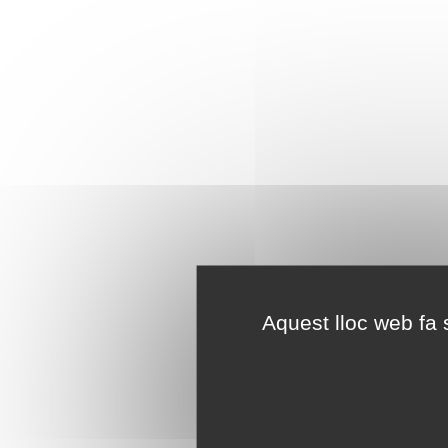
Aquest lloc web fa s