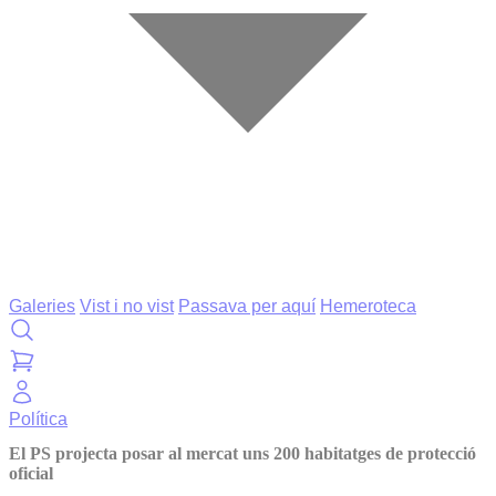
Galeries
Vist i no vist
Passava per aquí
Hemeroteca
Política
El PS projecta posar al mercat uns 200 habitatges de protecció
oficial