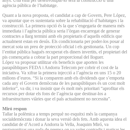
anys. Una eina per desenvolupar-lo serà la construcció d’una
agència pública de l’habitatge.
Quant a la nova proposta, el candidat a cap de Govern, Pere López,
va apuntar que es sustentaria sobre la rehabilitació d’habitatges i la
construcció. La primera opció és la que s’engegaria de manera més
immediata i l’agència pública seria l’òrgan encarregat de generar
contractes a llarg termini amb els propietaris d’aquells edificis que
actualment estan en desús. Els condicionaria per poder-los posar al
mercat sota un preu de protecció oficial i els gestionaria. Un cop
l’entitat pública hagués recuperat els diners invertits, el propietari del
pis començaria a cobrar la part proporcional del lloguer.
López va proposar utilitzar els beneficis que aporten les
parapúbliques FEDA i Andorra Telecom per cobrir el cost de la
iniciativa. Va xifrar la primera injecció a l’agència en uns 15 o 20
milions d’euros. “Si la comparem amb els dividends que s’emporta
cada any el Govern demòcrata de les parapúbliques és un cost molt
inferior”, va dir, i va insistir que és molt més prioritari “aprofitar els
recursos per dotar els fons de l’agència que destinar-los a
infraestructures viàries que el país actualment no necessita”.
Miró respon
Tallar la polèmica a temps perquè no esquitxi més la campanya
socialdemòcrata i donar la seva versió dels fets. Amb aquesta idea el
candidat de d’Acord a Andorra la Vella, Joaquim Miró, va
protagonitzar una roda de premsa on va voler contradir i matisar les