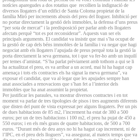
notícies aparegudes a dos rotatius que recollien la indignació de
diversos llogaters d’un edifici de Santa Coloma propietat de la
família Miró per increments abusis del preu del lloguer. Inhibició per
no portar directament la gestió dels immobles, la defensa d’uns preus
“per sota de mercat” i la predisposició per parlar amb els llogaters
afectats perquè “tot es pot reconsiderar”. Aquests van ser els
principals arguments. El candidat va insistir que mai s’ha ocupat de
la gestió de cap dels béns immobles de la família i va negar que hagi
negociat amb els llogaters l’apujada de preus perquè tota la gestió la
porta directament la seva germana, tot i que va fer-ho amb un inquilí
per temes d’amistat. “S’ha parlat prèviament amb tothom a qui se li
ha actualitzat el preu, es va arribar a un acord, mai hi ha hagut cap
amenaça i tots els contractes els ha signat la meva germana”, va
exposar el candidat, que va al·legar que les apujades sempre han
anat associades a renovacions que s’han fet a l’interior dels
immobles que ha anat assumint la propietat.
Per justificar les paraules, va mostrar diversos contractes i en tot
moment va parlar de tres tipologies de pisos i tres augments diferents
que disten del punt de vista expressat per alguns llogaters. Per un pis
de dues habitacions de 85 m2, l’increment ha estat de 380 a 500
euros; per un de tres habitacions i 100 m2, el preu ha pujat de 450 a
550 euros; i en els més grans de quatre habitacions, de 500 a 700
euros. “Durant més de deu anys no hi ha hagut cap increment, ni de
l’IPC, en el preu dels lloguers”, va assegurar, al mateix temps que va