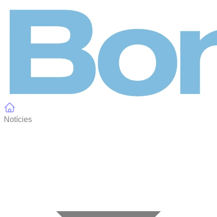
Panell de gestió de galetes
Notícies