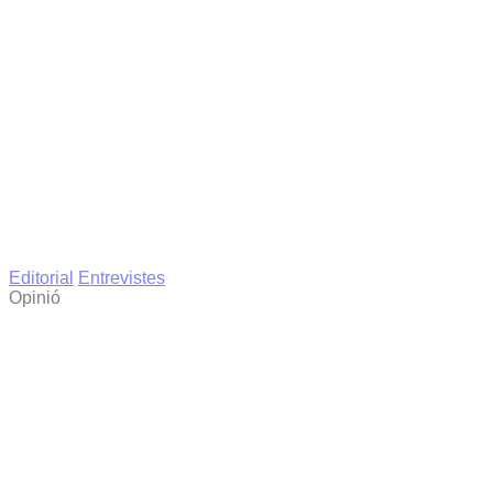
Editorial
Entrevistes
Opinió