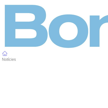
Panell de gestió de galetes
Notícies