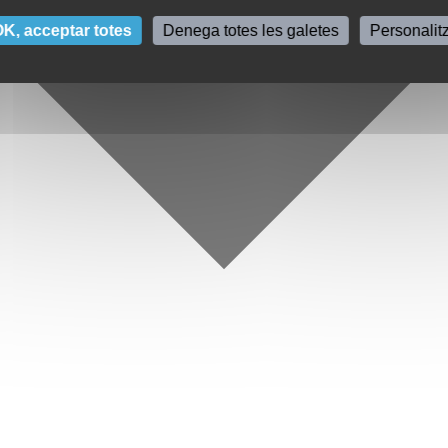
K, acceptar totes
Denega totes les galetes
Personalit