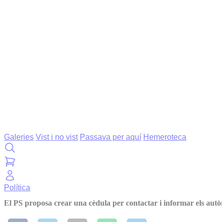
Galeries
Vist i no vist
Passava per aquí
Hemeroteca
Política
El PS proposa crear una cèdula per contactar i informar els autò