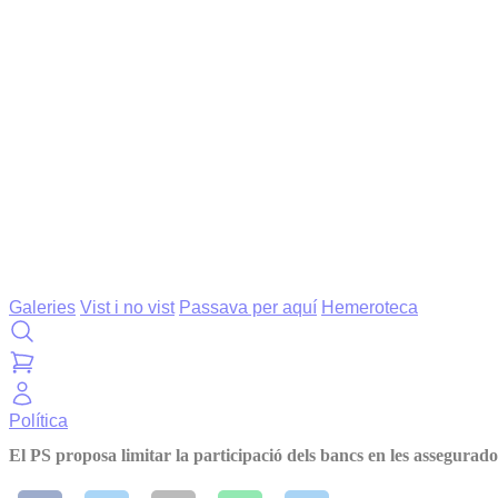
Galeries
Vist i no vist
Passava per aquí
Hemeroteca
Política
El PS proposa limitar la participació dels bancs en les assegurado