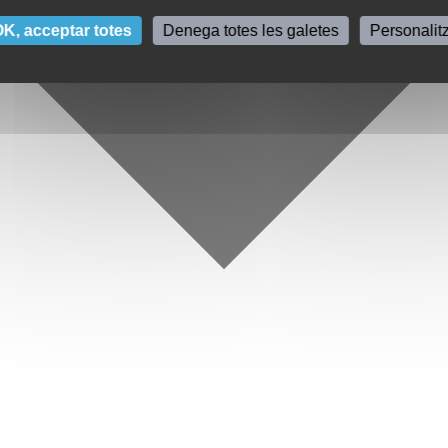
K, acceptar totes
Denega totes les galetes
Personalit