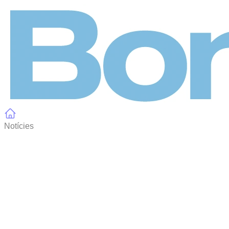
Panell de gestió de galetes
Notícies