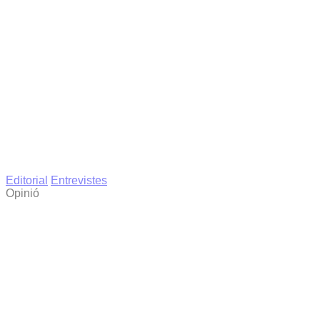
Editorial
Entrevistes
Opinió