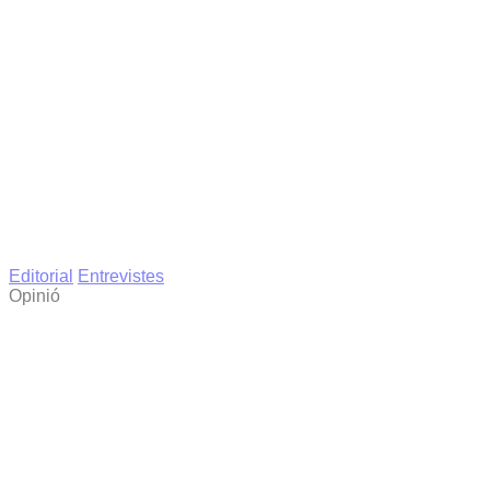
Editorial
Entrevistes
Opinió