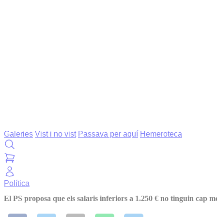
Galeries
Vist i no vist
Passava per aquí
Hemeroteca
Política
El PS proposa que els salaris inferiors a 1.250 € no tinguin cap m