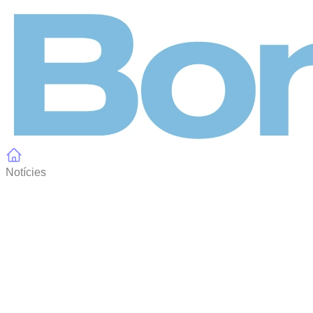
Panell de gestió de galetes
Notícies