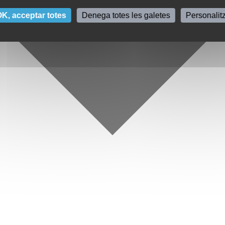
K, acceptar totes
Denega totes les galetes
Personalit