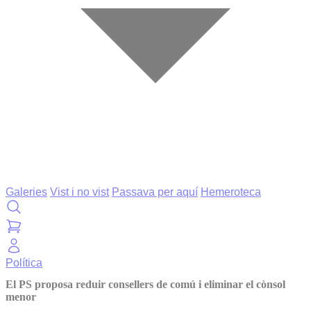
Galeries
Vist i no vist
Passava per aquí
Hemeroteca
Política
El PS proposa reduir consellers de comú i eliminar el cònsol
menor