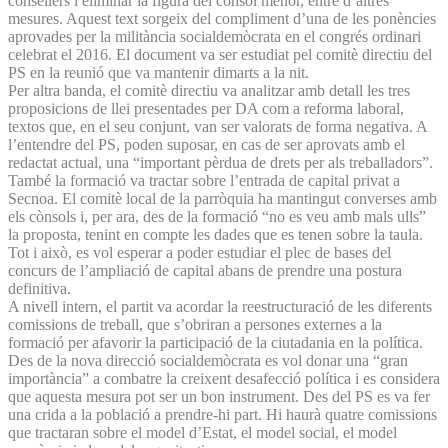
consellers i eliminar la figura del cònsol menor, entre d’altres
mesures. Aquest text sorgeix del compliment d’una de les ponències
aprovades per la militància socialdemòcrata en el congrés ordinari
celebrat el 2016. El document va ser estudiat pel comitè directiu del
PS en la reunió que va mantenir dimarts a la nit.
Per altra banda, el comitè directiu va analitzar amb detall les tres
proposicions de llei presentades per DA com a reforma laboral,
textos que, en el seu conjunt, van ser valorats de forma negativa. A
l’entendre del PS, poden suposar, en cas de ser aprovats amb el
redactat actual, una “important pèrdua de drets per als treballadors”.
També la formació va tractar sobre l’entrada de capital privat a
Secnoa. El comitè local de la parròquia ha mantingut converses amb
els cònsols i, per ara, des de la formació “no es veu amb mals ulls”
la proposta, tenint en compte les dades que es tenen sobre la taula.
Tot i això, es vol esperar a poder estudiar el plec de bases del
concurs de l’ampliació de capital abans de prendre una postura
definitiva.
A nivell intern, el partit va acordar la reestructuració de les diferents
comissions de treball, que s’obriran a persones externes a la
formació per afavorir la participació de la ciutadania en la política.
Des de la nova direcció socialdemòcrata es vol donar una “gran
importància” a combatre la creixent desafecció política i es considera
que aquesta mesura pot ser un bon instrument. Des del PS es va fer
una crida a la població a prendre-hi part. Hi haurà quatre comissions
que tractaran sobre el model d’Estat, el model social, el model