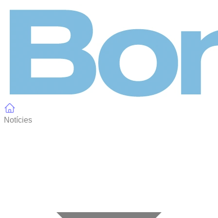
Panell de gestió de galetes
Notícies