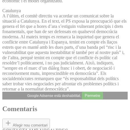
econòmic i el model organitzatiu.
Catalunya
A l’últim, el comitè directiu va acordar un comunicat sobre la
situació a Catalunya. En el text, el PS exposa la preocupació que els
genera el fet que a hores d’ara s’estiguin vulnerant principis i drets
fonamentals, que han de ser defensats en qualsevol democràcia
moderna. Al mateix temps es remarca la inquietud que genera el
conflicte entre Catalunya i Espanya, tenint en compte els llaços
estrets que es manté amb les dues parts, d’una banda pel “risc i la
vulnerabilitat que aquesta inestabilitat té també per al nostre país” i,
de l’altra, perquè tenint en compte que el conflicte és polític cal
resoldre’l políticament, i no pas judicialment. Això, indiquen,
“sempre en el marc d’un diàleg franc i i obert, de negociació i
reconeixement mutu, imprescindible en democràcia”. Els
socialdemòcrates remarquen que “és responsabilitat dels polítics
saber trobar vies negociades per afrontar els problemes polítics i
retornar a la normalitat democràtica”.
Permetre
Google Adsense està deshabilitat.
Comentaris
Afegir nou comentari