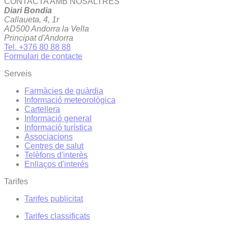
CONTACTA AMB NOSALTRES
Diari Bondia
Callaueta, 4, 1r
AD500 Andorra la Vella
Principat d'Andorra
Tel. +376 80 88 88
Formulari de contacte
Serveis
Farmàcies de guàrdia
Informació meteorològica
Cartellera
Informació general
Informació turística
Associacions
Centres de salut
Telèfons d'interès
Enllaços d'interés
Tarifes
Tarifes publicitat
Tarifes classificats