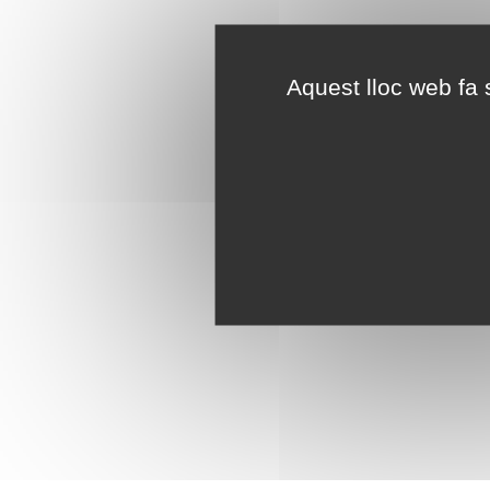
Aquest lloc web fa s