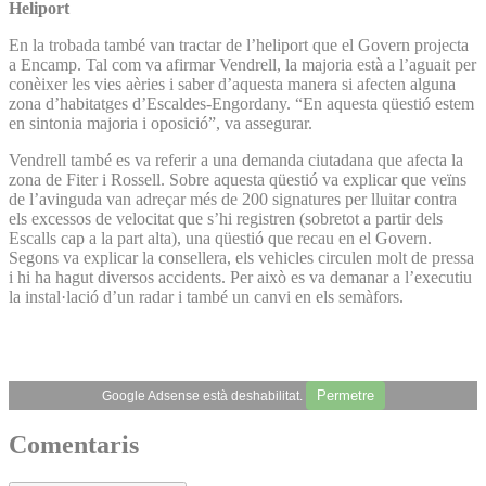
Heliport
En la trobada també van tractar de l’heliport que el Govern projecta
a Encamp. Tal com va afirmar Vendrell, la majoria està a l’aguait per
conèixer les vies aèries i saber d’aquesta manera si afecten alguna
zona d’habitatges d’Escaldes-Engordany. “En aquesta qüestió estem
en sintonia majoria i oposició”, va assegurar.
Vendrell també es va referir a una demanda ciutadana que afecta la
zona de Fiter i Rossell. Sobre aquesta qüestió va explicar que veïns
de l’avinguda van adreçar més de 200 signatures per lluitar contra
els excessos de velocitat que s’hi registren (sobretot a partir dels
Escalls cap a la part alta), una qüestió que recau en el Govern.
Segons va explicar la consellera, els vehicles circulen molt de pressa
i hi ha hagut diversos accidents. Per això es va demanar a l’executiu
la instal·lació d’un radar i també un canvi en els semàfors.
Permetre
Google Adsense està deshabilitat.
Comentaris