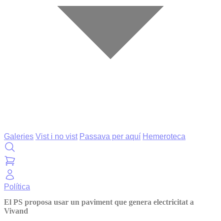
Galeries
Vist i no vist
Passava per aquí
Hemeroteca
Política
El PS proposa usar un paviment que genera electricitat a
Vivand