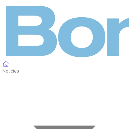
Panell de gestió de galetes
Notícies