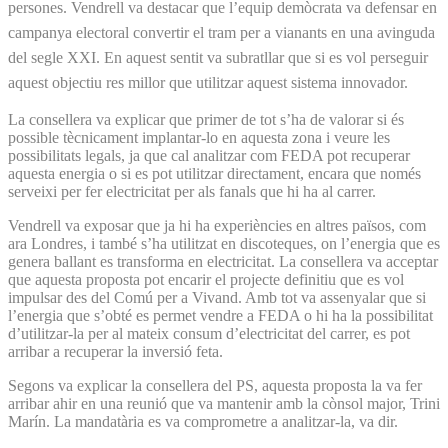
persones. Vendrell va destacar que l’equip demòcrata va defensar en
campanya electoral convertir el tram per a vianants en una avinguda
del segle XXI. En aquest sentit va subratllar que si es vol perseguir
aquest objectiu res millor que utilitzar aquest sistema innovador.
La consellera va explicar que primer de tot s’ha de valorar si és
possible tècnicament implantar-lo en aquesta zona i veure les
possibilitats legals, ja que cal analitzar com FEDA pot recuperar
aquesta energia o si es pot utilitzar directament, encara que només
serveixi per fer electricitat per als fanals que hi ha al carrer.
Vendrell va exposar que ja hi ha experiències en altres països, com
ara Londres, i també s’ha utilitzat en discoteques, on l’energia que es
genera ballant es transforma en electricitat. La consellera va acceptar
que aquesta proposta pot encarir el projecte definitiu que es vol
impulsar des del Comú per a Vivand. Amb tot va assenyalar que si
l’energia que s’obté es permet vendre a FEDA o hi ha la possibilitat
d’utilitzar-la per al mateix consum d’electricitat del carrer, es pot
arribar a recuperar la inversió feta.
Segons va explicar la consellera del PS, aquesta proposta la va fer
arribar ahir en una reunió que va mantenir amb la cònsol major, Trini
Marín. La mandatària es va comprometre a analitzar-la, va dir.