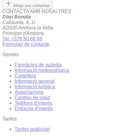
Afegir nou comentari
CONTACTA AMB NOSALTRES
Diari Bondia
Callaueta, 4, 1r
AD500 Andorra la Vella
Principat d'Andorra
Tel. +376 80 88 88
Formulari de contacte
Serveis
Farmàcies de guàrdia
Informació meteorològica
Cartellera
Informació general
Informació turística
Associacions
Centres de salut
Telèfons d'interès
Enllaços d'interés
Tarifes
Tarifes publicitat