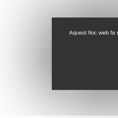
Aquest lloc web fa s