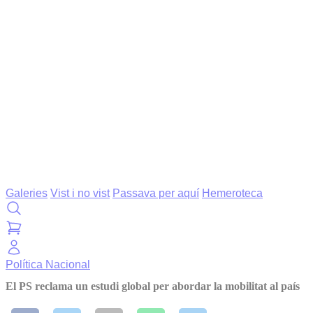
Galeries
Vist i no vist
Passava per aquí
Hemeroteca
Política
Nacional
El PS reclama un estudi global per abordar la mobilitat al país