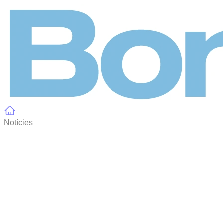
Panell de gestió de galetes
Notícies