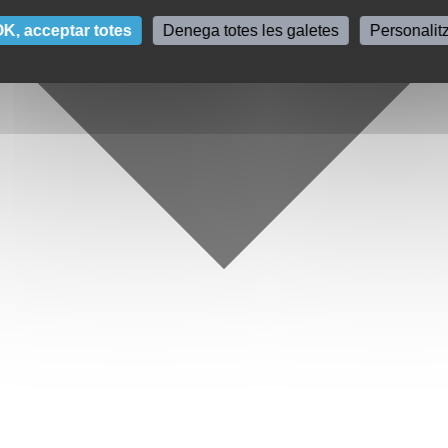
K, acceptar totes
Denega totes les galetes
Personalit