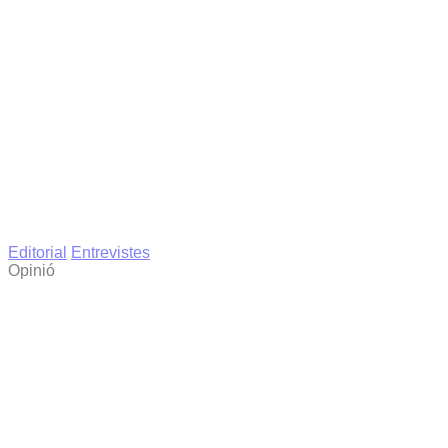
Editorial
Entrevistes
Opinió