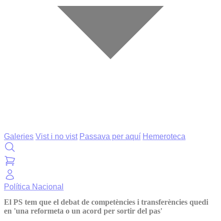
Galeries
Vist i no vist
Passava per aquí
Hemeroteca
Política
Nacional
El PS tem que el debat de competències i transferències quedi
en 'una reformeta o un acord per sortir del pas'