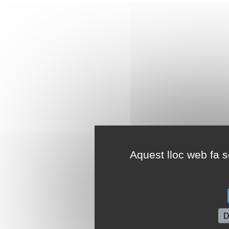
Aquest lloc web fa se
D