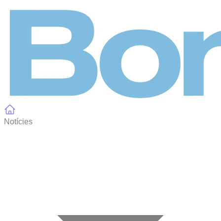
Panell de gestió de galetes
Notícies