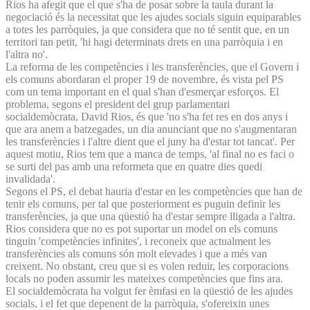
Rios ha afegit que el que s'ha de posar sobre la taula durant la
negociació és la necessitat que les ajudes socials siguin equiparables
a totes les parròquies, ja que considera que no té sentit que, en un
territori tan petit, 'hi hagi determinats drets en una parròquia i en
l'altra no'.
La reforma de les competències i les transferències, que el Govern i
els comuns abordaran el proper 19 de novembre, és vista pel PS
com un tema important en el qual s'han d'esmerçar esforços. El
problema, segons el president del grup parlamentari
socialdemòcrata, David Rios, és que 'no s'ha fet res en dos anys i
que ara anem a batzegades, un dia anunciant que no s'augmentaran
les transferències i l'altre dient que el juny ha d'estar tot tancat'. Per
aquest motiu, Rios tem que a manca de temps, 'al final no es faci o
se surti del pas amb una reformeta que en quatre dies quedi
invalidada'.
Segons el PS, el debat hauria d'estar en les competències que han de
tenir els comuns, per tal que posteriorment es puguin definir les
transferències, ja que una qüestió ha d'estar sempre lligada a l'altra.
Rios considera que no es pot suportar un model on els comuns
tinguin 'competències infinites', i reconeix que actualment les
transferències als comuns són molt elevades i que a més van
creixent. No obstant, creu que si es volen reduir, les corporacions
locals no poden assumir les mateixes competències que fins ara.
El socialdemòcrata ha volgut fer èmfasi en la qüestió de les ajudes
socials, i el fet que depenent de la parròquia, s'ofereixin unes