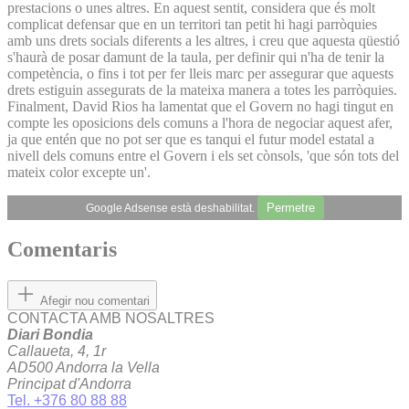
prestacions o unes altres. En aquest sentit, considera que és molt
complicat defensar que en un territori tan petit hi hagi parròquies
amb uns drets socials diferents a les altres, i creu que aquesta qüestió
s'haurà de posar damunt de la taula, per definir qui n'ha de tenir la
competència, o fins i tot per fer lleis marc per assegurar que aquests
drets estiguin assegurats de la mateixa manera a totes les parròquies.
Finalment, David Rios ha lamentat que el Govern no hagi tingut en
compte les oposicions dels comuns a l'hora de negociar aquest afer,
ja que entén que no pot ser que es tanqui el futur model estatal a
nivell dels comuns entre el Govern i els set cònsols, 'que són tots del
mateix color excepte un'.
Permetre
Google Adsense està deshabilitat.
Comentaris
Afegir nou comentari
CONTACTA AMB NOSALTRES
Diari Bondia
Callaueta, 4, 1r
AD500 Andorra la Vella
Principat d'Andorra
Tel. +376 80 88 88