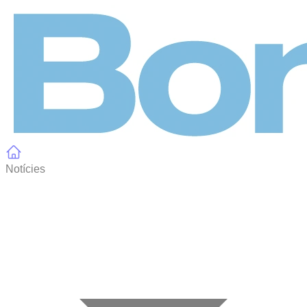
Panell de gestió de galetes
Notícies