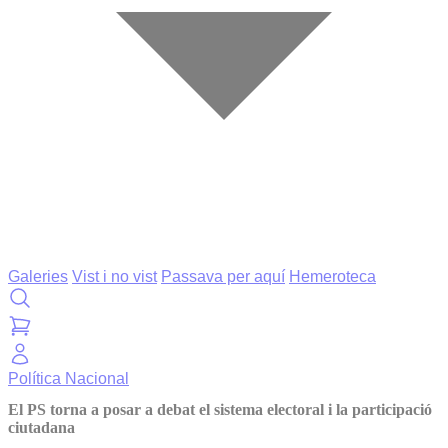
Galeries
Vist i no vist
Passava per aquí
Hemeroteca
Política
Nacional
El PS torna a posar a debat el sistema electoral i la participació
ciutadana