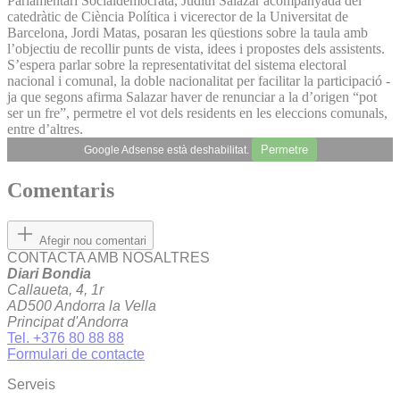
Parlamentari Socialdemòcrata, Judith Salazar acompanyada del
catedràtic de Ciència Política i vicerector de la Universitat de
Barcelona, Jordi Matas, posaran les qüestions sobre la taula amb
l’objectiu de recollir punts de vista, idees i propostes dels assistents.
S’espera parlar sobre la representativitat del sistema electoral
nacional i comunal, la doble nacionalitat per facilitar la participació -
ja que segons afirma Salazar haver de renunciar a la d’origen “pot
ser un fre”, permetre el vot dels residents en les eleccions comunals,
entre d’altres.
Permetre
Google Adsense està deshabilitat.
Comentaris
Afegir nou comentari
CONTACTA AMB NOSALTRES
Diari Bondia
Callaueta, 4, 1r
AD500 Andorra la Vella
Principat d'Andorra
Tel. +376 80 88 88
Formulari de contacte
Serveis