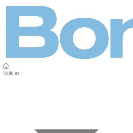
Panell de gestió de galetes
Notícies