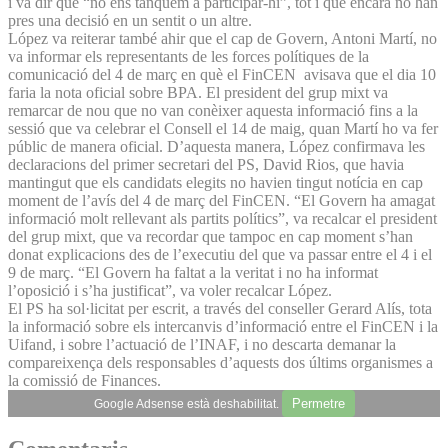
i va dir que “no ens tanquem a participar-hi”, tot i que encara no han
pres una decisió en un sentit o un altre.
López va reiterar també ahir que el cap de Govern, Antoni Martí, no
va informar els representants de les forces polítiques de la
comunicació del 4 de març en què el FinCEN avisava que el dia 10
faria la nota oficial sobre BPA. El president del grup mixt va
remarcar de nou que no van conèixer aquesta informació fins a la
sessió que va celebrar el Consell el 14 de maig, quan Martí ho va fer
públic de manera oficial. D’aquesta manera, López confirmava les
declaracions del primer secretari del PS, David Rios, que havia
mantingut que els candidats elegits no havien tingut notícia en cap
moment de l’avís del 4 de març del FinCEN. “El Govern ha amagat
informació molt rellevant als partits polítics”, va recalcar el president
del grup mixt, que va recordar que tampoc en cap moment s’han
donat explicacions des de l’executiu del que va passar entre el 4 i el
9 de març. “El Govern ha faltat a la veritat i no ha informat
l’oposició i s’ha justificat”, va voler recalcar López.
El PS ha sol·licitat per escrit, a través del conseller Gerard Alís, tota
la informació sobre els intercanvis d’informació entre el FinCEN i la
Uifand, i sobre l’actuació de l’INAF, i no descarta demanar la
compareixença dels responsables d’aquests dos últims organismes a
la comissió de Finances.
Permetre
Google Adsense està deshabilitat.