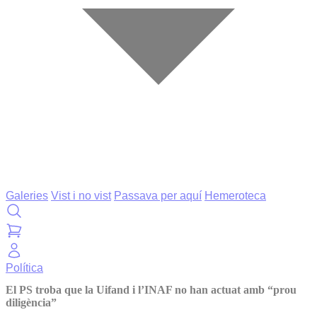
Galeries
Vist i no vist
Passava per aquí
Hemeroteca
Política
El PS troba que la Uifand i l’INAF no han actuat amb “prou
diligència”