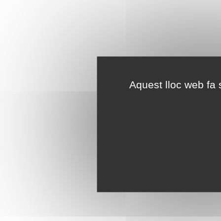
Aquest lloc web fa s