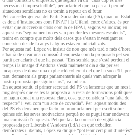
d’una comissió d’enquesta, que segons va dir “cada cop és més
necessària i imprescindible”, per aclarir el que ha passat i perquè
situacions semblants no es tornin a repetir en el futur.
Pel conseller general del Partit Socialdemòcrata (PS), quan un Estat
es dota d’institucions com l’INAF i la Uifand, entre d’altres, és per
evitar que succeeixin crisis com la de BPA i, segons va indicar, en
aquest cas “segurament no es van prendre les mesures escaients”,
tenint en compte que molts dels casos que s’estan investigant es
coneixien des de fa anys i alguns estaven judicialitzats.
Per aquesta raó, López va insistir de nou que més tard o més d’hora
s’haurà de crear una comissió d’enquesta com la proposada pel seu
partit per aclarir el que ha passat. “Ens sembla que s’està perdent el
temps i la imatge d’Andorra s’està malmetent dia a dia per ser
incapaços de donar una explicació coherent del que ha succeït i, per
tant, demanem als grups parlamentaris als quals vam adreçar la
nostra proposta que siguin clars”, va indicar.
En aquest sentit, el primer secretari del PS va lamentar que un mes i
mig després que es fes la proposta a la resta de formacions polítiques
no hagin donat una resposta clara, cosa que considera “una falta de
respecte” i veu com “un acte de covardia”. Per aquest motiu des
del PS els demanen que facin un pronunciament per escrit sobre
quines són les seves motivacions perquè no es pugui tirar endavant
una comissió d’enquesta. Pel que fa a la comissió de vigilància
proposada per Liberals d’Andorra (LdA) en què treballen
demòcrates i liberals, López va dir que “pot tenir cert punt d’interès”