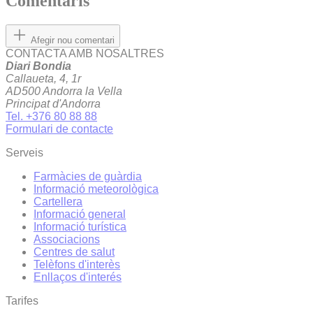
Comentaris
Afegir nou comentari
CONTACTA AMB NOSALTRES
Diari Bondia
Callaueta, 4, 1r
AD500 Andorra la Vella
Principat d'Andorra
Tel. +376 80 88 88
Formulari de contacte
Serveis
Farmàcies de guàrdia
Informació meteorològica
Cartellera
Informació general
Informació turística
Associacions
Centres de salut
Telèfons d'interès
Enllaços d'interés
Tarifes