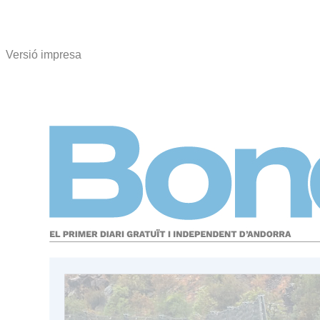
Versió impresa