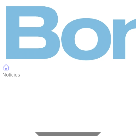
Panell de gestió de galetes
Notícies