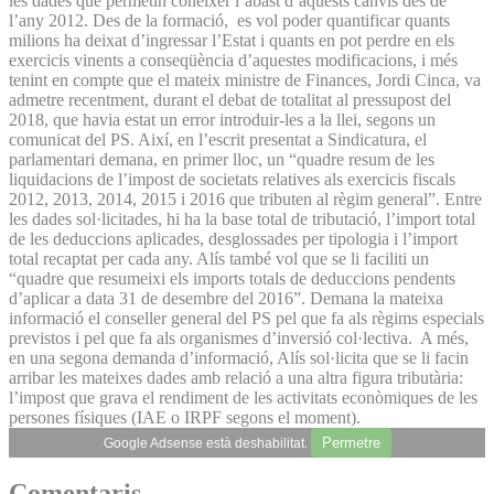
les dades que permetin conèixer l’abast d’aquests canvis des de
l’any 2012. Des de la formació, es vol poder quantificar quants
milions ha deixat d’ingressar l’Estat i quants en pot perdre en els
exercicis vinents a conseqüència d’aquestes modificacions, i més
tenint en compte que el mateix ministre de Finances, Jordi Cinca, va
admetre recentment, durant el debat de totalitat al pressupost del
2018, que havia estat un error introduir-les a la llei, segons un
comunicat del PS. Així, en l’escrit presentat a Sindicatura, el
parlamentari demana, en primer lloc, un “quadre resum de les
liquidacions de l’impost de societats relatives als exercicis fiscals
2012, 2013, 2014, 2015 i 2016 que tributen al règim general”. Entre
les dades sol·licitades, hi ha la base total de tributació, l’import total
de les deduccions aplicades, desglossades per tipologia i l’import
total recaptat per cada any. Alís també vol que se li faciliti un
“quadre que resumeixi els imports totals de deduccions pendents
d’aplicar a data 31 de desembre del 2016”. Demana la mateixa
informació el conseller general del PS pel que fa als règims especials
previstos i pel que fa als organismes d’inversió col·lectiva. A més,
en una segona demanda d’informació, Alís sol·licita que se li facin
arribar les mateixes dades amb relació a una altra figura tributària:
l’impost que grava el rendiment de les activitats econòmiques de les
persones físiques (IAE o IRPF segons el moment).
Permetre
Google Adsense està deshabilitat.
Comentaris