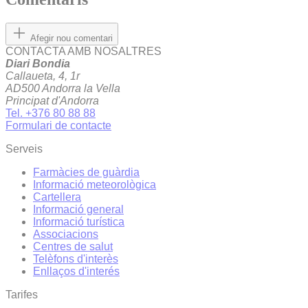
Afegir nou comentari
CONTACTA AMB NOSALTRES
Diari Bondia
Callaueta, 4, 1r
AD500 Andorra la Vella
Principat d'Andorra
Tel. +376 80 88 88
Formulari de contacte
Serveis
Farmàcies de guàrdia
Informació meteorològica
Cartellera
Informació general
Informació turística
Associacions
Centres de salut
Telèfons d'interès
Enllaços d'interés
Tarifes