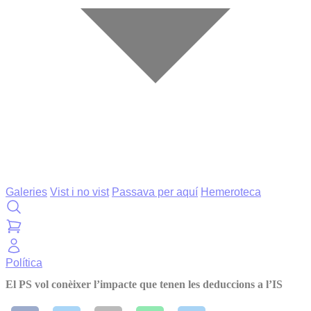
Galeries
Vist i no vist
Passava per aquí
Hemeroteca
Política
El PS vol conèixer l’impacte que tenen les deduccions a l’IS