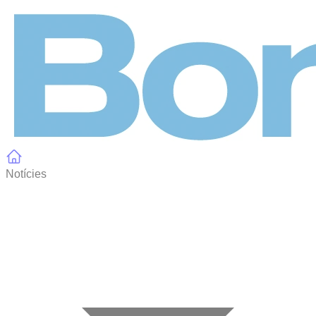
Panell de gestió de galetes
Notícies