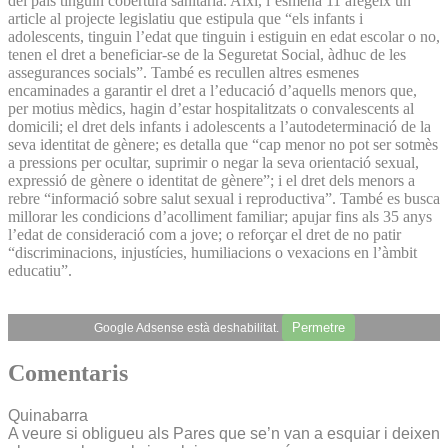
del país tinguin cobertura sanitària. Així, l’esmena 11 afegeix un
article al projecte legislatiu que estipula que “els infants i
adolescents, tinguin l’edat que tinguin i estiguin en edat escolar o no,
tenen el dret a beneficiar-se de la Seguretat Social, àdhuc de les
assegurances socials”. També es recullen altres esmenes
encaminades a garantir el dret a l’educació d’aquells menors que,
per motius mèdics, hagin d’estar hospitalitzats o convalescents al
domicili; el dret dels infants i adolescents a l’autodeterminació de la
seva identitat de gènere; es detalla que “cap menor no pot ser sotmès
a pressions per ocultar, suprimir o negar la seva orientació sexual,
expressió de gènere o identitat de gènere”; i el dret dels menors a
rebre “informació sobre salut sexual i reproductiva”. També es busca
millorar les condicions d’acolliment familiar; apujar fins als 35 anys
l’edat de consideració com a jove; o reforçar el dret de no patir
“discriminacions, injustícies, humiliacions o vexacions en l’àmbit
educatiu”.
Permetre
Google Adsense està deshabilitat.
Comentaris
Quinabarra
A veure si obligueu als Pares que se’n van a esquiar i deixen