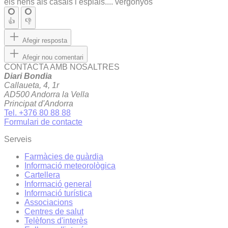
els nens als casals i esplais.... vergonyós
👍
👎
Afegir resposta
Afegir nou comentari
CONTACTA AMB NOSALTRES
Diari Bondia
Callaueta, 4, 1r
AD500 Andorra la Vella
Principat d'Andorra
Tel. +376 80 88 88
Formulari de contacte
Serveis
Farmàcies de guàrdia
Informació meteorològica
Cartellera
Informació general
Informació turística
Associacions
Centres de salut
Telèfons d'interès