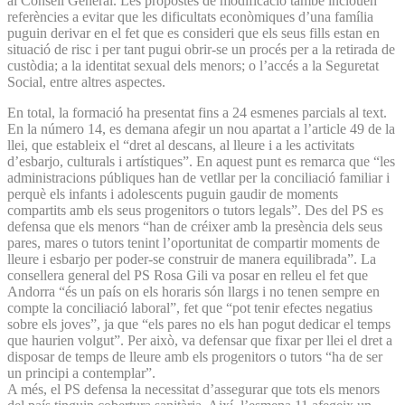
al Consell General. Les propostes de modificació també inclouen
referències a evitar que les dificultats econòmiques d’una família
puguin derivar en el fet que es consideri que els seus fills estan en
situació de risc i per tant pugui obrir-se un procés per a la retirada de
custòdia; a la identitat sexual dels menors; o l’accés a la Seguretat
Social, entre altres aspectes.
En total, la formació ha presentat fins a 24 esmenes parcials al text.
En la número 14, es demana afegir un nou apartat a l’article 49 de la
llei, que estableix el “dret al descans, al lleure i a les activitats
d’esbarjo, culturals i artístiques”. En aquest punt es remarca que “les
administracions públiques han de vetllar per la conciliació familiar i
perquè els infants i adolescents puguin gaudir de moments
compartits amb els seus progenitors o tutors legals”. Des del PS es
defensa que els menors “han de créixer amb la presència dels seus
pares, mares o tutors tenint l’oportunitat de compartir moments de
lleure i esbarjo per poder-se construir de manera equilibrada”. La
consellera general del PS Rosa Gili va posar en relleu el fet que
Andorra “és un país on els horaris són llargs i no tenen sempre en
compte la conciliació laboral”, fet que “pot tenir efectes negatius
sobre els joves”, ja que “els pares no els han pogut dedicar el temps
que haurien volgut”. Per això, va defensar que fixar per llei el dret a
disposar de temps de lleure amb els progenitors o tutors “ha de ser
un principi a contemplar”.
A més, el PS defensa la necessitat d’assegurar que tots els menors