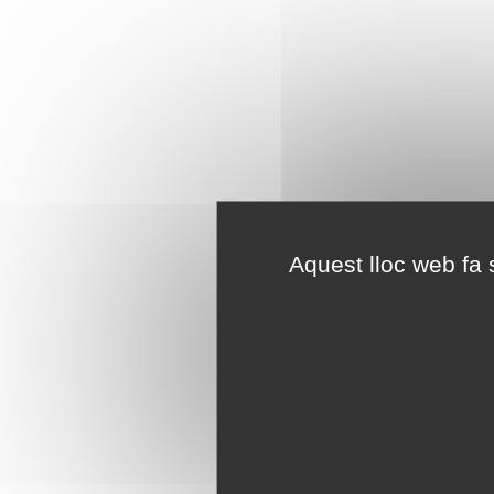
Aquest lloc web fa s