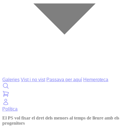
Galeries
Vist i no vist
Passava per aquí
Hemeroteca
Política
El PS vol fixar el dret dels menors al temps de lleure amb els
progenitors