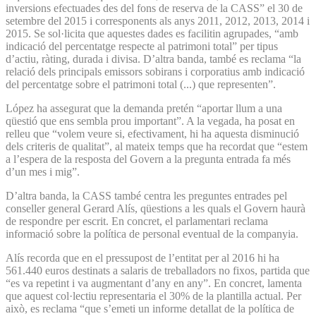
inversions efectuades des del fons de reserva de la CASS” el 30 de
setembre del 2015 i corresponents als anys 2011, 2012, 2013, 2014 i
2015. Se sol·licita que aquestes dades es facilitin agrupades, “amb
indicació del percentatge respecte al patrimoni total” per tipus
d’actiu, ràting, durada i divisa. D’altra banda, també es reclama “la
relació dels principals emissors sobirans i corporatius amb indicació
del percentatge sobre el patrimoni total (...) que representen”.
López ha assegurat que la demanda pretén “aportar llum a una
qüestió que ens sembla prou important”. A la vegada, ha posat en
relleu que “volem veure si, efectivament, hi ha aquesta disminució
dels criteris de qualitat”, al mateix temps que ha recordat que “estem
a l’espera de la resposta del Govern a la pregunta entrada fa més
d’un mes i mig”.
D’altra banda, la CASS també centra les preguntes entrades pel
conseller general Gerard Alís, qüestions a les quals el Govern haurà
de respondre per escrit. En concret, el parlamentari reclama
informació sobre la política de personal eventual de la companyia.
Alís recorda que en el pressupost de l’entitat per al 2016 hi ha
561.440 euros destinats a salaris de treballadors no fixos, partida que
“es va repetint i va augmentant d’any en any”. En concret, lamenta
que aquest col·lectiu representaria el 30% de la plantilla actual. Per
això, es reclama “que s’emeti un informe detallat de la política de