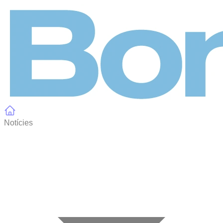
Panell de gestió de galetes
Notícies