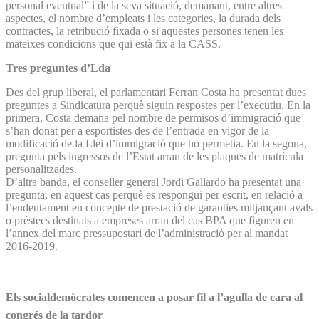
personal eventual” i de la seva situació, demanant, entre altres
aspectes, el nombre d’empleats i les categories, la durada dels
contractes, la retribució fixada o si aquestes persones tenen les
mateixes condicions que qui està fix a la CASS.
Tres preguntes d’Lda
Des del grup liberal, el parlamentari Ferran Costa ha presentat dues
preguntes a Sindicatura perquè siguin respostes per l’executiu. En la
primera, Costa demana pel nombre de permisos d’immigració que
s’han donat per a esportistes des de l’entrada en vigor de la
modificació de la Llei d’immigració que ho permetia. En la segona,
pregunta pels ingressos de l’Estat arran de les plaques de matrícula
personalitzades.
D’altra banda, el conseller general Jordi Gallardo ha presentat una
pregunta, en aquest cas perquè es respongui per escrit, en relació a
l’endeutament en concepte de prestació de garanties mitjançant avals
o préstecs destinats a empreses arran del cas BPA que figuren en
l’annex del marc pressupostari de l’administració per al mandat
2016-2019.
Els socialdemòcrates comencen a posar fil
a l’agulla de cara al
congrés de la tardor