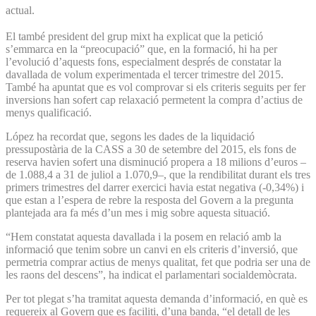
actual.
El també president del grup mixt ha explicat que la petició
s’emmarca en la “preocupació” que, en la formació, hi ha per
l’evolució d’aquests fons, especialment després de constatar la
davallada de volum experimentada el tercer trimestre del 2015.
També ha apuntat que es vol comprovar si els criteris seguits per fer
inversions han sofert cap relaxació permetent la compra d’actius de
menys qualificació.
López ha recordat que, segons les dades de la liquidació
pressupostària de la CASS a 30 de setembre del 2015, els fons de
reserva havien sofert una disminució propera a 18 milions d’euros –
de 1.088,4 a 31 de juliol a 1.070,9–, que la rendibilitat durant els tres
primers trimestres del darrer exercici havia estat negativa (-0,34%) i
que estan a l’espera de rebre la resposta del Govern a la pregunta
plantejada ara fa més d’un mes i mig sobre aquesta situació.
“Hem constatat aquesta davallada i la posem en relació amb la
informació que tenim sobre un canvi en els criteris d’inversió, que
permetria comprar actius de menys qualitat, fet que podria ser una de
les raons del descens”, ha indicat el parlamentari socialdemòcrata.
Per tot plegat s’ha tramitat aquesta demanda d’informació, en què es
requereix al Govern que es faciliti, d’una banda, “el detall de les