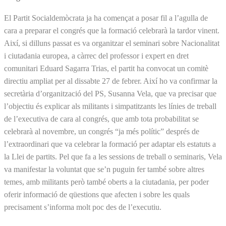
El Partit Socialdemòcrata ja ha començat a posar fil a l’agulla de
cara a preparar el congrés que la formació celebrarà la tardor vinent.
Així, si dilluns passat es va organitzar el seminari sobre Nacionalitat
i ciutadania europea, a càrrec del professor i expert en dret
comunitari Eduard Sagarra Trias, el partit ha convocat un comitè
directiu ampliat per al dissabte 27 de febrer. Així ho va confirmar la
secretària d’organització del PS, Susanna Vela, que va precisar que
l’objectiu és explicar als militants i simpatitzants les línies de treball
de l’executiva de cara al congrés, que amb tota probabilitat se
celebrarà al novembre, un congrés “ja més polític” després de
l’extraordinari que va celebrar la formació per adaptar els estatuts a
la Llei de partits. Pel que fa a les sessions de treball o seminaris, Vela
va manifestar la voluntat que se’n puguin fer també sobre altres
temes, amb militants però també oberts a la ciutadania, per poder
oferir informació de qüestions que afecten i sobre les quals
precisament s’informa molt poc des de l’executiu.