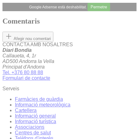
Permetre
Google Adsense està deshabilitat.
Comentaris
Afegir nou comentari
CONTACTA AMB NOSALTRES
Diari Bondia
Callaueta, 4, 1r
AD500 Andorra la Vella
Principat d'Andorra
Tel. +376 80 88 88
Formulari de contacte
Serveis
Farmàcies de guàrdia
Informació meteorològica
Cartellera
Informació general
Informació turística
Associacions
Centres de salut
Telèfons d'interès