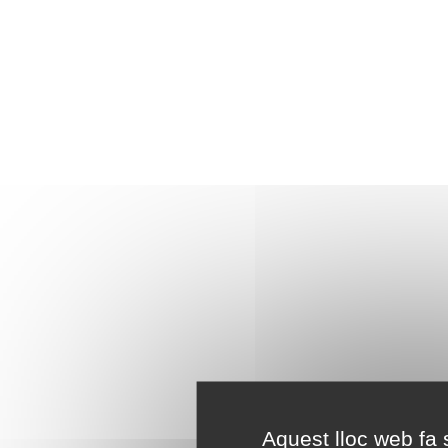
Aquest lloc web fa s