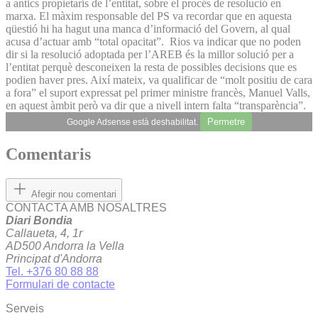
a antics propietaris de l’entitat, sobre el procés de resolució en
marxa. El màxim responsable del PS va recordar que en aquesta
qüestió hi ha hagut una manca d’informació del Govern, al qual
acusa d’actuar amb “total opacitat”. Rios va indicar que no poden
dir si la resolució adoptada per l’AREB és la millor solució per a
l’entitat perquè desconeixen la resta de possibles decisions que es
podien haver pres. Així mateix, va qualificar de “molt positiu de cara
a fora” el suport expressat pel primer ministre francès, Manuel Valls,
en aquest àmbit però va dir que a nivell intern falta “transparència”.
Permetre
Google Adsense està deshabilitat.
Comentaris
Afegir nou comentari
CONTACTA AMB NOSALTRES
Diari Bondia
Callaueta, 4, 1r
AD500 Andorra la Vella
Principat d'Andorra
Tel. +376 80 88 88
Formulari de contacte
Serveis