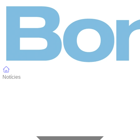
Panell de gestió de galetes
Notícies