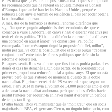
El PS troba que “ja és hora de posar-nos al dia” i que es compleixin
les recomanacions que ha reiterat en aquesta matèria el Consell
d’Europa, i que també han fet les Nacions Unides, perquè es
redueixi a deu anys el termini de residència al país per poder optar a
la nacionalitat andorrana.
A més, des de la formació es destaca l’enorme diferència que
significa que es puguin adquirir els drets econòmics des que es
comença a viure a Andorra i en canvi s’hagi d’esperar vint anys per
tenir els drets polítics. “Hi ha una diferència enorme i hi ha d’haver
una correcció en aquest àmbit”, va opinar Rios. Pel polític
encampadà, “com més suport tingui la proposició de llei, millor”,
motiu pel qual va obrir la possibilitat que el text es pugui “treballar
conjuntament” entre totes les forces polítiques que defensin la
reforma d’aquesta llei.
En aquest sentit, Rios va admetre que fins i tot es podria parlar, si es
donés el cas i ho demanés algun dels partits, de la possibilitat que
primer es proposi una reducció inicial a quinze anys. El que no està
previst, però, és que s’abordi de moment la qüestió de la doble
nacionalitat. El primer secretari del PS va recordar que, segons un
estudi, l’any 2014 hi havia al voltant de 14.000 persones amb el dret
a demanar la nacionalitat andorrana, però que moltes d’elles havien
perdut l’interès per adquirir-la en haver hagut d’esperar un període
de temps tan llarg.
D’altra banda, Rios va manifestar que és “molt greu” que els socis
majoritaris de BPA, els germans Cierco, no tinguin informació, com