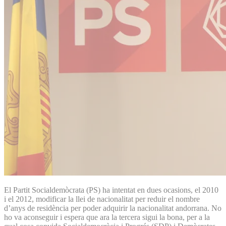
El Partit Socialdemòcrata (PS) ha intentat en dues ocasions, el 2010
i el 2012, modificar la llei de nacionalitat per reduir el nombre
d’anys de residència per poder adquirir la nacionalitat andorrana. No
ho va aconseguir i espera que ara la tercera sigui la bona, per a la