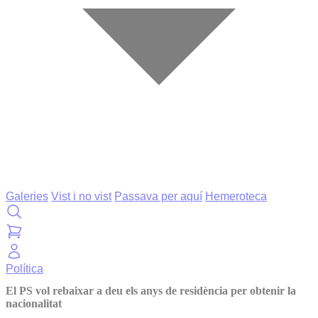
Galeries
Vist i no vist
Passava per aquí
Hemeroteca
Política
El PS vol rebaixar a deu els anys de residència per obtenir la
nacionalitat