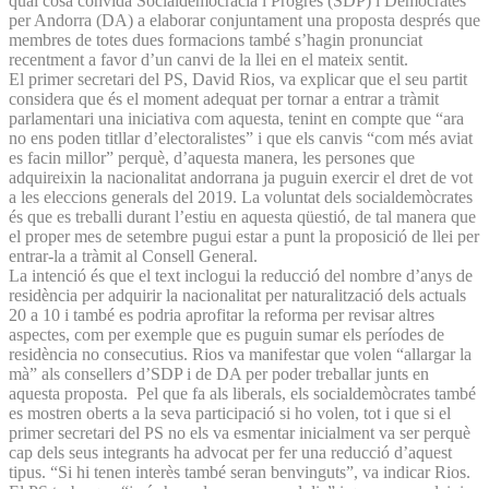
qual cosa convida Socialdemocràcia i Progrés (SDP) i Demòcrates
per Andorra (DA) a elaborar conjuntament una proposta després que
membres de totes dues formacions també s’hagin pronunciat
recentment a favor d’un canvi de la llei en el mateix sentit.
El primer secretari del PS, David Rios, va explicar que el seu partit
considera que és el moment adequat per tornar a entrar a tràmit
parlamentari una iniciativa com aquesta, tenint en compte que “ara
no ens poden titllar d’electoralistes” i que els canvis “com més aviat
es facin millor” perquè, d’aquesta manera, les persones que
adquireixin la nacionalitat andorrana ja puguin exercir el dret de vot
a les eleccions generals del 2019. La voluntat dels socialdemòcrates
és que es treballi durant l’estiu en aquesta qüestió, de tal manera que
el proper mes de setembre pugui estar a punt la proposició de llei per
entrar-la a tràmit al Consell General.
La intenció és que el text inclogui la reducció del nombre d’anys de
residència per adquirir la nacionalitat per naturalització dels actuals
20 a 10 i també es podria aprofitar la reforma per revisar altres
aspectes, com per exemple que es puguin sumar els períodes de
residència no consecutius. Rios va manifestar que volen “allargar la
mà” als consellers d’SDP i de DA per poder treballar junts en
aquesta proposta. Pel que fa als liberals, els socialdemòcrates també
es mostren oberts a la seva participació si ho volen, tot i que si el
primer secretari del PS no els va esmentar inicialment va ser perquè
cap dels seus integrants ha advocat per fer una reducció d’aquest
tipus. “Si hi tenen interès també seran benvinguts”, va indicar Rios.