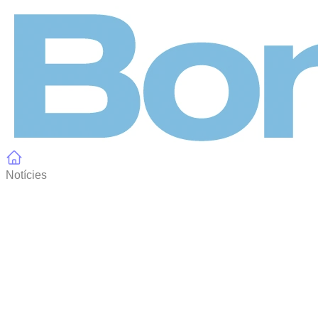
Panell de gestió de galetes
Notícies