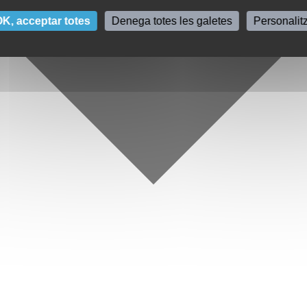
K, acceptar totes
Denega totes les galetes
Personalit