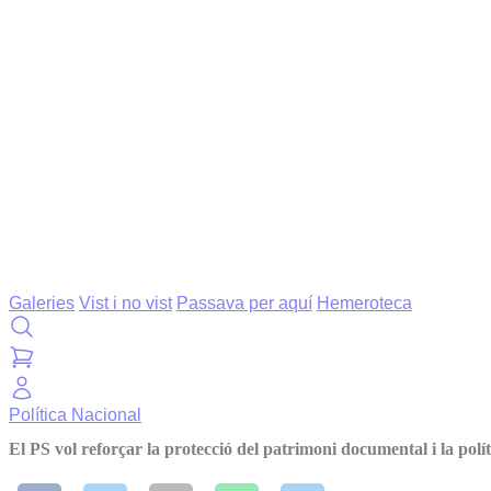
Galeries
Vist i no vist
Passava per aquí
Hemeroteca
Política
Nacional
El PS vol reforçar la protecció del patrimoni documental i la polít