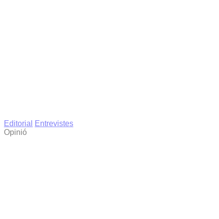
Editorial
Entrevistes
Opinió