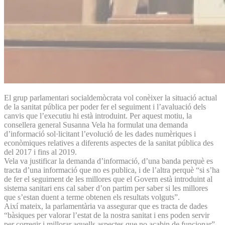
El grup parlamentari socialdemòcrata vol conèixer la situació actual
de la sanitat pública per poder fer el seguiment i l’avaluació dels
canvis que l’executiu hi està introduint. Per aquest motiu, la
consellera general Susanna Vela ha formulat una demanda
d’informació sol·licitant l’evolució de les dades numèriques i
econòmiques relatives a diferents aspectes de la sanitat pública des
del 2017 i fins al 2019.
Vela va justificar la demanda d’informació, d’una banda perquè es
tracta d’una informació que no es publica, i de l’altra perquè “si s’ha
de fer el seguiment de les millores que el Govern està introduint al
sistema sanitari ens cal saber d’on partim per saber si les millores
que s’estan duent a terme obtenen els resultats volguts”.
Així mateix, la parlamentària va assegurar que es tracta de dades
“bàsiques per valorar l’estat de la nostra sanitat i ens poden servir
per corregir i millorar aquells aspectes que no acabin de funcionar”.