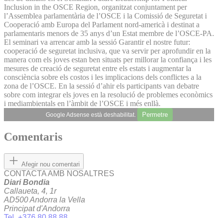
Inclusion in the OSCE Region, organitzat conjuntament per
l’Assemblea parlamentària de l’OSCE i la Comissió de Seguretat i
Cooperació amb Europa del Parlament nord-americà i destinat a
parlamentaris menors de 35 anys d’un Estat membre de l’OSCE-PA.
El seminari va arrencar amb la sessió Garantir el nostre futur:
cooperació de seguretat inclusiva, que va servir per aprofundir en la
manera com els joves estan ben situats per millorar la confiança i les
mesures de creació de seguretat entre els estats i augmentar la
consciència sobre els costos i les implicacions dels conflictes a la
zona de l’OSCE. En la sessió d’ahir els participants van debatre
sobre com integrar els joves en la resolució de problemes econòmics
i mediambientals en l’àmbit de l’OSCE i més enllà.
Permetre
Google Adsense està deshabilitat.
Comentaris
Afegir nou comentari
CONTACTA AMB NOSALTRES
Diari Bondia
Callaueta, 4, 1r
AD500 Andorra la Vella
Principat d'Andorra
Tel. +376 80 88 88