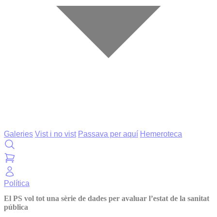
Galeries
Vist i no vist
Passava per aquí
Hemeroteca
Política
El PS vol tot una sèrie de dades per avaluar l’estat de la sanitat
pública