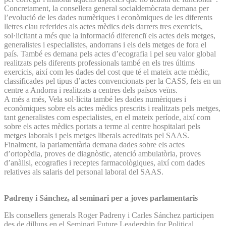
Concretament, la consellera general socialdemòcrata demana per
l’evolució de les dades numèriques i econòmiques de les diferents
lletres clau referides als actes mèdics dels darrers tres exercicis,
sol·licitant a més que la informació diferenciï els actes dels metges,
generalistes i especialistes, andorrans i els dels metges de fora el
país. També es demana pels actes d’ecografia i pel seu valor global
realitzats pels diferents professionals també en els tres últims
exercicis, així com les dades del cost que té el mateix acte mèdic,
classificades pel tipus d’actes convencionats per la CASS, fets en un
centre a Andorra i realitzats a centres dels països veïns.
A més a més, Vela sol·licita també les dades numèriques i
econòmiques sobre els actes mèdics prescrits i realitzats pels metges,
tant generalistes com especialistes, en el mateix període, així com
sobre els actes mèdics portats a terme al centre hospitalari pels
metges laborals i pels metges liberals acreditats pel SAAS.
Finalment, la parlamentària demana dades sobre els actes
d’ortopèdia, proves de diagnòstic, atenció ambulatòria, proves
d’anàlisi, ecografies i receptes farmacològiques, així com dades
relatives als salaris del personal laboral del SAAS.
Padreny i Sánchez, al seminari per a joves parlamentaris
Els consellers generals Roger Padreny i Carles Sánchez participen
des de dilluns en el Seminari Future Leadership for Political