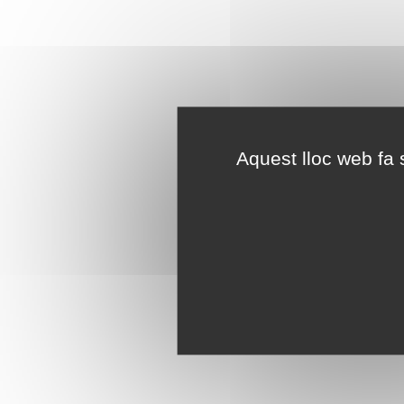
Aquest lloc web fa s