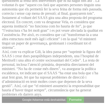
qüestionem la feina dels interventors que hi ha hagut fins ara”. La
voluntat és que “aquest cos farà que aquestes persones tinguin una
autonomia que els permetrà fer la seva feina de forma més pausada,
correcta i sense cap mena de pressió; al final, guanyarem tots”.
Justament al voltant del SAAS gira una altra proposta del programa
electoral. En concret, com va desgranar Vela, es considera que
aquesta institució “no funciona com ho hauria de fer”, ja que
“l’estructura s’ha fet molt gran” i es pot veure afectada la qualitat en
l’assistència. Per això, es considera que cal “transformar-la a una
altra estructura molt més àgil i eficient” i en la qual “el ministeri
tingui un paper de governança, gestionant i coordinant tot el
sistema”.
Així, com va explicar Gili, la idea passa per “suprimir la figura del
SAAS i crear dues parapúbliques independents, una l’hospital de
Meritxell i una altra el centre sociosanitari del Cedre”. La resta de
personal, inclosa l’atenció primària, dependria directament del
ministeri. “No ha de costar més diners”, va assegurar la política
escaldenca, tot indicant que el SAAS “ha estat una bola que s’ha
anat fent gran, fet que ha suposat problemes de direcció i
d’administració en tenir moltes coses que depenen de la seva
gestió”. Així, cal que “el ministeri assumeixi la responsabilitat que
hauria d’haver tingut sempre”, circumstància que ha generat
problemes els darrers anys.
Permetre
Google Adsense està deshabilitat.