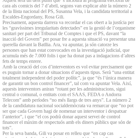
Aquest serà un dels punts que s’inclourà al programa electoral de
cara als comicis del 7 d’abril, segons van explicar ahir la número 2
de la llista nacional del PS, Susanna Vela, i la candidata territorial a
Escaldes-Engordany, Rosa Gili.
Precisament, aquesta darrera va recordar el cas obert a la justícia per
les “gravíssimes irregularitats detectades” en la gestió de l’organisme
sanitari per part del Tribunal de Comptes i que el PS, davant “la
inacció del Govern” per posar fre a aquesta situació va presentar una
querella davant la Batllia. Ara, va apuntar, ja són catorze les
persones que han estat convocades en la investigació judicial, que
acumula més de 7.000 folis i que ha donat pas a indagacions d’altres
fets de temps enrere.
Amb la creació del cos d’interventors es vol evitar precisament que
es puguin tornar a donar situacions d’aquests tipus. Serà “una entitat
totalment independent del poder polític”, ja que “és l’única manera
de garantir un bon control financer”, tal com va apuntar Vela. Així,
aquests interventors aniran “rotant per les administracions, sigui
central o comunal, o entitats com el SAAS, FEDA o Andorra
Telecom” amb períodes “no més llargs de tres anys”. La número 2
de la candidatura nacional socialdemòcrata va remarcar que “no pot
ser que cada Govern hagi de nomenar un interventor i despatxar
l’anterior”, i que “el cos podrà donar aquest servei de control
financer el màxim de respectuós amb els diners públics que són de
tots”.
Per la seva banda, Gili va posar en relleu que “en cap cas