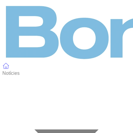
Panell de gestió de galetes
Notícies