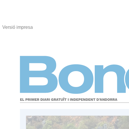
Versió impresa