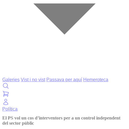
Galeries
Vist i no vist
Passava per aquí
Hemeroteca
Política
El PS vol un cos d’interventors per a un control independent
del sector públic