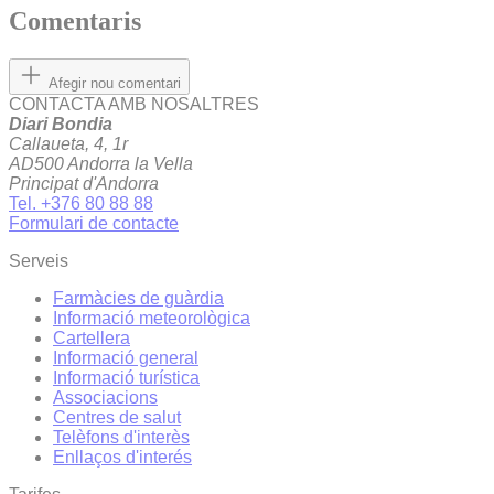
Comentaris
Afegir nou comentari
CONTACTA AMB NOSALTRES
Diari Bondia
Callaueta, 4, 1r
AD500 Andorra la Vella
Principat d'Andorra
Tel. +376 80 88 88
Formulari de contacte
Serveis
Farmàcies de guàrdia
Informació meteorològica
Cartellera
Informació general
Informació turística
Associacions
Centres de salut
Telèfons d'interès
Enllaços d'interés