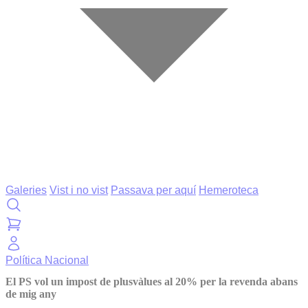
Galeries
Vist i no vist
Passava per aquí
Hemeroteca
Política
Nacional
El PS vol un impost de plusvàlues al 20% per la revenda abans
de mig any