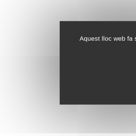
Aquest lloc web fa s