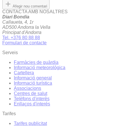
Afegir nou comentari
CONTACTA AMB NOSALTRES
Diari Bondia
Callaueta, 4, 1r
AD500 Andorra la Vella
Principat d'Andorra
Tel. +376 80 88 88
Formulari de contacte
Serveis
Farmàcies de guàrdia
Informació meteorològica
Cartellera
Informació general
Informació turística
Associacions
Centres de salut
Telèfons d'interès
Enllaços d'interés
Tarifes
Tarifes publicitat