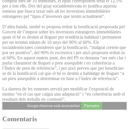
comprar més de 10 immobles, el tipus corresponent seria el 12,5%
per a tots ells. Des del grup socialdemòcrata es justifica aquesta
esmena que busca taxar més alt les inversions immobiliàries
estrangeres pel “tipus d’inversors que tenim actualment”.
D’altra banda, també es proposa reduir la bonificació proposada pel
Govern de l’impost sobre les inversions estrangeres immobiliàries
quan el bé es destini al lloguer per residència habitual i permanent
per un termini mínim de 10 anys del 90% al 60%. Els
socialdemòcrates consideren que la bonificació, “malgrat creiem que
pot ser positiva”, del 90% és excessiva i per això proposen reduir-la
al 60%. En aquest mateix punt, des del PS es demana “ser més clar i
parlar clarament de lloguer a preu assequible i en coherència a
l’Índex de preu de referència”, i per això preveu que per beneficiar-
se de la bonificació cal que el bé es destini a habitatge de lloguer “a
un preu assequible a determinar en base a l’índex de referència”.
La darrera de les esmenes servirà per modificar l’exposició de
motius “en el cas que calgui una adaptació” i “en coherència amb el
resultant dels treballs en comissió”.
Permetre
Google Adsense està deshabilitat.
Comentaris