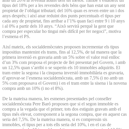
amb un 20% la revenda abans dels sis mesos. També s’estableix un
tipus del 18% per a les revendes dels béns que han estat un any sent
propietat de l’obligat tributari; del 16% quan es reven entre un i dos
anys després; i així anar reduint dos punts percentuals el tipus per
cada any de propietat, fins arribar a l’1% quan faci entre 9 i 10 anys
i al 0% a partir dels 10 anys. “Això servirà perquè la gent que
compra per especular ho tingui més difícil per fer negoci”, motiva
l’esmena el PS.
Així mateix, els socialdemòcrates proposen incrementar els tipus
impositius mantenint els trams, fins al 12,5%, de tal manera que la
primera inversió es gravaria amb un 5% sobre el valor real enlloc
d’un 3% com proposa el projecte de llei presentat pel Govern, i amb
un 12,5% quan s’arribi o se superin els 10 immobles adquirits. El
tram entre la segona i la cinquena inversió immobiliària es gravaria,
d’aprovar-se l’esmena socialdemòcrata, amb un 7,5% (i no amb un
5% com proposava el Govern) i en el tram entre la sisena i la novena
compra amb un 10% (i no el 8%).
De la mateixa manera, les esmenes presentades pel conseller
socialdemòcrata Pere Baró proposen que si el segon immoble es
compra a la vegada que el primer, tots dos estiguin gravats amb el
tipus més elevat, corresponent a la segona compra, que en aquest cas
seria del 7,5%. De la mateixa manera, si es compressin sis
immobles, el tipus per a tots ells seria del 10%, i en el cas de