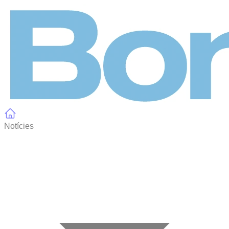
Panell de gestió de galetes
Notícies