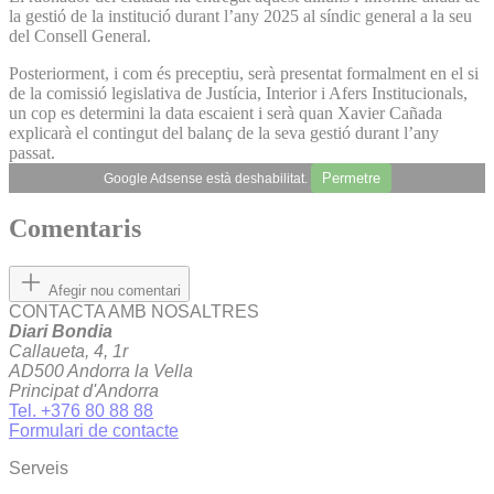
la gestió de la institució durant l’any 2025 al síndic general a la seu
del Consell General.
Posteriorment, i com és preceptiu, serà presentat formalment en el si
de la comissió legislativa de Justícia, Interior i Afers Institucionals,
un cop es determini la data escaient i serà quan Xavier Cañada
explicarà el contingut del balanç de la seva gestió durant l’any
passat.
Permetre
Google Adsense està deshabilitat.
Comentaris
Afegir nou comentari
CONTACTA AMB NOSALTRES
Diari Bondia
Callaueta, 4, 1r
AD500 Andorra la Vella
Principat d'Andorra
Tel. +376 80 88 88
Formulari de contacte
Serveis