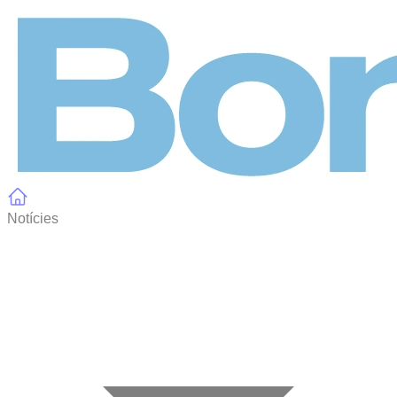
Panell de gestió de galetes
Notícies