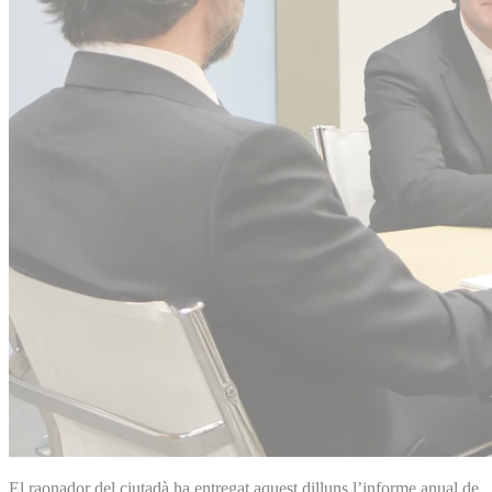
El raonador del ciutadà ha entregat aquest dilluns l’informe anual de