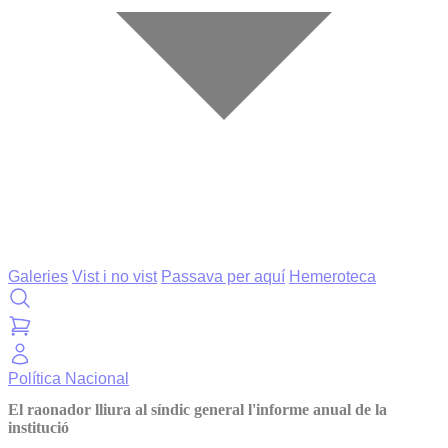
Galeries
Vist i no vist
Passava per aquí
Hemeroteca
Política
Nacional
El raonador lliura al síndic general l'informe anual de la
institució