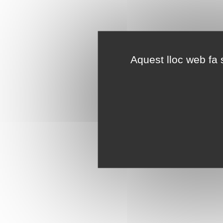
Aquest lloc web fa s