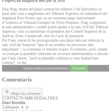
s’espera un magistrat més per al 2018
Elsa Puig, titular del jutjat contenciós número 2 de Barcelona va
jurar ahir com a magistrada del Tribunal Superior, en substitució del
magistrat Pere Pastor, que va ser nomenat jutge representant
d’Andorra al Tribunal Europeu de Drets Humans. Puig completarà
la sala administrativa i també podrà ajudar a la sala civil del Tribunal
Superior, com va manifestar el president del Consell Superior de la
Justícia, Enric Casadevall, ahir en l’acte de jurament.
Per l’any vinent hi ha pressupostada una plaça més per reforçar la
sala civil del Superior “que té un nombre de processos més
importants”, va comentar el ministre Espot. El ministre, però, també
va avançar la possible cobertura de recursos administratius o oficials
per l’any vinent, “però la plantilla comença a estar bastant ben
coberta”, va dir.
Permetre
Google Adsense està deshabilitat.
Comentaris
Afegir nou comentari
CONTACTA AMB NOSALTRES
Diari Bondia
Callaueta, 4, 1r