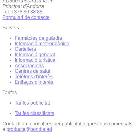
AD500 Andorra la Vella
Principat d'Andorra
Tel. +376 80 88 88
Formulari de contacte
Serveis
Farmàcies de guàrdia
Informació meteorològica
Cartellera
Informació general
Informació turística
Associacions
Centres de salut
Telèfons d'interès
Enllaços d'interés
Tarifes
Tarifes publicitat
Tarifes classificats
Contacti amb nosaltres per publicitat o qüestions comercials
a
producte@bondia.ad