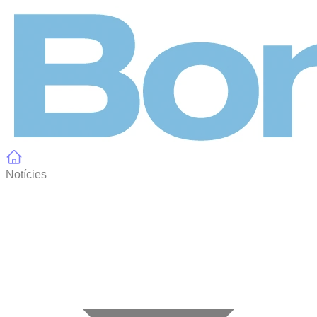
Panell de gestió de galetes
Notícies