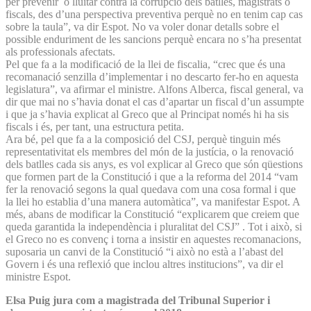
per prevenir o lluitar contra la corrupció dels batlles, magistrats o
fiscals, des d’una perspectiva preventiva perquè no en tenim cap cas
sobre la taula”, va dir Espot. No va voler donar detalls sobre el
possible enduriment de les sancions perquè encara no s’ha presentat
als professionals afectats.
Pel que fa a la modificació de la llei de fiscalia, “crec que és una
recomanació senzilla d’implementar i no descarto fer-ho en aquesta
legislatura”, va afirmar el ministre. Alfons Alberca, fiscal general, va
dir que mai no s’havia donat el cas d’apartar un fiscal d’un assumpte
i que ja s’havia explicat al Greco que al Principat només hi ha sis
fiscals i és, per tant, una estructura petita.
Ara bé, pel que fa a la composició del CSJ, perquè tinguin més
representativitat els membres del món de la justícia, o la renovació
dels batlles cada sis anys, es vol explicar al Greco que són qüestions
que formen part de la Constitució i que a la reforma del 2014 “vam
fer la renovació segons la qual quedava com una cosa formal i que
la llei ho establia d’una manera automàtica”, va manifestar Espot. A
més, abans de modificar la Constitució “explicarem que creiem que
queda garantida la independència i pluralitat del CSJ” . Tot i això, si
el Greco no es convenç i torna a insistir en aquestes recomanacions,
suposaria un canvi de la Constitució “i això no està a l’abast del
Govern i és una reflexió que inclou altres institucions”, va dir el
ministre Espot.
Elsa Puig jura com a magistrada del Tribunal Superior i