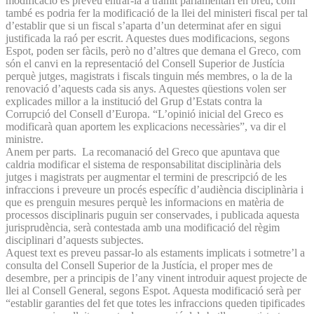
modificació es preveu entrar-la a tràmit parlamentari en breu, com
també es podria fer la modificació de la llei del ministeri fiscal per tal
d’establir que si un fiscal s’aparta d’un determinat afer en sigui
justificada la raó per escrit. Aquestes dues modificacions, segons
Espot, poden ser fàcils, però no d’altres que demana el Greco, com
són el canvi en la representació del Consell Superior de Justícia
perquè jutges, magistrats i fiscals tinguin més membres, o la de la
renovació d’aquests cada sis anys. Aquestes qüestions volen ser
explicades millor a la institució del Grup d’Estats contra la
Corrupció del Consell d’Europa. “L’opinió inicial del Greco es
modificarà quan aportem les explicacions necessàries”, va dir el
ministre.
Anem per parts. La recomanació del Greco que apuntava que
caldria modificar el sistema de responsabilitat disciplinària dels
jutges i magistrats per augmentar el termini de prescripció de les
infraccions i preveure un procés específic d’audiència disciplinària i
que es prenguin mesures perquè les informacions en matèria de
processos disciplinaris puguin ser conservades, i publicada aquesta
jurisprudència, serà contestada amb una modificació del règim
disciplinari d’aquests subjectes.
Aquest text es preveu passar-lo als estaments implicats i sotmetre’l a
consulta del Consell Superior de la Justícia, el proper mes de
desembre, per a principis de l’any vinent introduir aquest projecte de
llei al Consell General, segons Espot. Aquesta modificació serà per
“establir garanties del fet que totes les infraccions queden tipificades