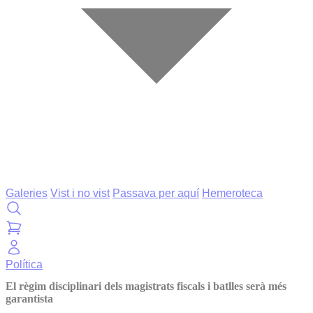
Galeries
Vist i no vist
Passava per aquí
Hemeroteca
Política
El règim disciplinari dels magistrats fiscals i batlles serà més
garantista