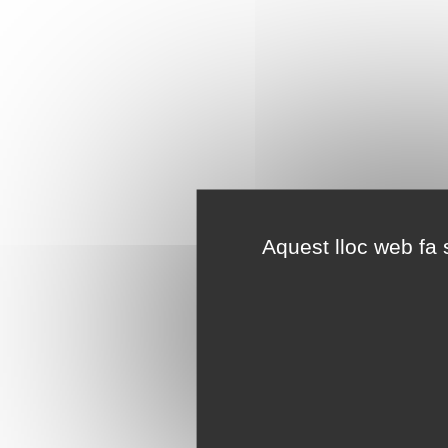
Aquest lloc web fa s