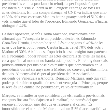
presidencials en una proclamació rebutjada per l’oposició, que
considera que s’ha vulnerat la llei i exigeix l’entrega de totes les
actes electorals. En una compareixença, el CNE va indicar que amb
el 80% dels vots escrutats Maduro hauria guanyat amb el 51% dels
vots, mentre que el líder de l’oposició, Edmundo González, n’hauria
obtingut el 44%.
La líder opositora, María Corina Machado, reaccionava ahir
afirmant que “Veneçuela té un president electe i és Edmundo
González Urrutia, i tothom ho sap”. I és que segons el 40% de les
actes que havia pogut veure, Urrutia hauria tret el 70% dels vots i
Maduro el 30%. Així doncs, l’oposició ha estat exigint transparència
en el recompte i poder revisar les actes electorals de totes les meses,
cosa que fins al moment no hauria estat possible. El rebuig doncs als
primers anuncis per uns possibles resultats que perpetuarien en la
presidència durant sis anys més a Maduro no convenç ni dins ni fora
del país. Almenys així és per al president de l’Associació de
residents de Veneçuela a Andorra, Reinaldo Márquez, amb qui vam
poder parlar ahir en qualitat de resident veneçolà al Principat, perquè
la seva és una entitat “no polititzada”, va voler puntualitzar.
Márquez va manifestar que considera que els resultats provisionals
coneguts fins ara “no s’ajusten a la realitat”, no només del que
esperava l’oposició, sinó del que es respirava al carrer. “És
impossible que el partit de Maduro tingui un 51% d’acceptació”, va