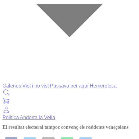
Galeries
Vist i no vist
Passava per aquí
Hemeroteca
Política
Andorra la Vella
El resultat electoral tampoc convenç els residents veneçolans