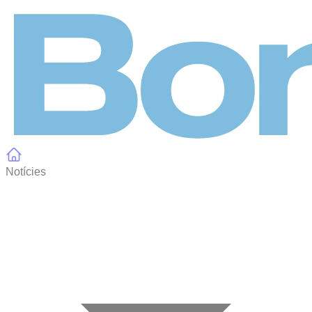
Panell de gestió de galetes
Notícies