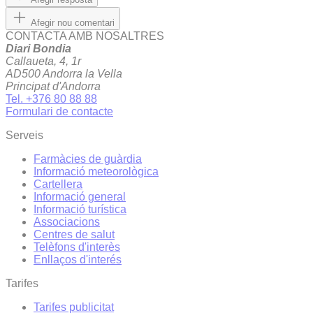
Afegir nou comentari
CONTACTA AMB NOSALTRES
Diari Bondia
Callaueta, 4, 1r
AD500 Andorra la Vella
Principat d'Andorra
Tel. +376 80 88 88
Formulari de contacte
Serveis
Farmàcies de guàrdia
Informació meteorològica
Cartellera
Informació general
Informació turística
Associacions
Centres de salut
Telèfons d'interès
Enllaços d'interés
Tarifes
Tarifes publicitat