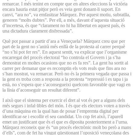
remarcar. I més tenint en compte que en altres eleccions la victòria
encara hauria estat pitjor però es veia gent donant-li suport. En
canvi, “ara no”, va emfasitzar Márquez. Per aquest motiu, subratlla,
generen “molts dubtes”. Per ell, a més, davant d’aquesta situació
d’incertesa, és que “clarament no hi ha llibertat en aquest país, és
una dictadura clarament disfressada”.
Què pot passar a partir d’ara a Veneçuela? Márquez creu que per
part de la gent no s’anirà més enllà de la protesta al carrer perquè
“no s’hi pot fer res”. En aquest sentit, va explicar que l’organisme
encarregat del procés electoral “ho controla el Govern i ja s’ha
demostrat en moltes ocasions que no es fa res”. La gent ha sortit al
carrer per demanar que es recomptin els vots reals que fins ara no
s’han mostrat, va remarcar. Però no és la primera vegada que passa i
la gent es troba com a resposta a la protesta “repressió i es tapa i ja
està, no s’espera que s’aconsegueixi quelcom favorable que vagi en
la línia d’aconseguir un resultat diferent”.
I això que el sistema per exercir el dret al vot és per a alguns dels
més segurs i infal·libles del món. I és que els electors voten a través
d’una màquina en la qual han de posar l’empremta digital per
identificar-se i escollir el seu candidat. Un cop fet això, l’aparell
emet un justificant que és el que es diposita posteriorment a l’urna.
Márquez reconeix que és “un procés electrònic molt bo però a mans
d’ells”, com de fet ha vingut qüestionant l’oposició veneçolana des