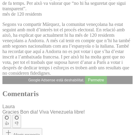
de fa temps. Per això va valorar que “no hi ha seguretat que sigui
transparent”.
més de 120 residents
Segons va compartir Márquez, la comunitat veneçolana ha estat
seguint amb molt d’interès tot el procés electoral. En relació amb
això, ha explicat que actualment hi ha més de 120 residents
veneçolans a Andorra. A més cal tenir en compte que n’hi ha també
amb segones nacionalitats com ara l’espanyola o la italiana. També
ha recordat que aquí a Andorra no es pot votar i que s’ha d’estar
inscrit a l’ambaixada francesa. I per això hi ha molta gent que no
vota, per tot el trasbals que suposa haver d’anar a París a votar i
després de dedicar temps i esforços es troben amb uns resultats que
no consideren fidedignes.
Permetre
Google Adsense està deshabilitat.
Comentaris
Laura
Gracies Bon dia! Viva Venezuela libre!
👍
👎
Afegir resposta