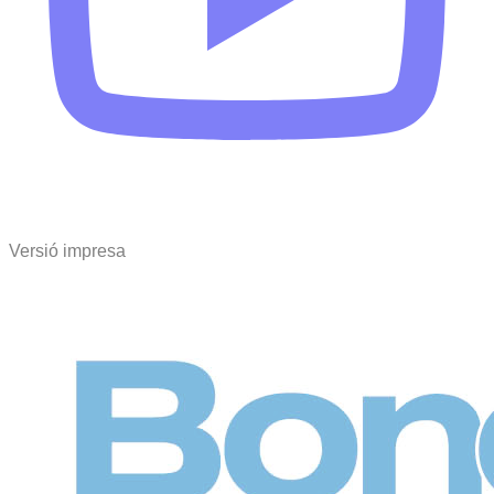
Versió impresa