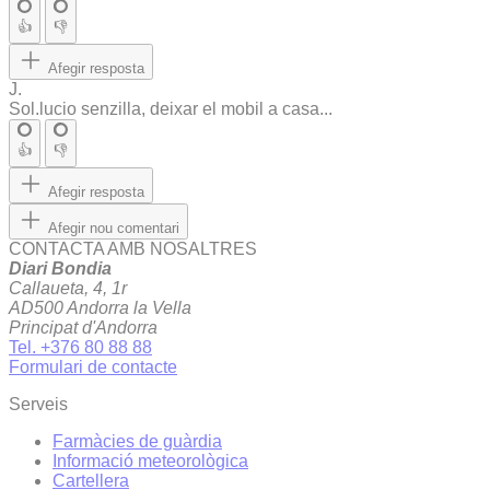
👍
👎
Afegir resposta
J.
Sol.lucio senzilla, deixar el mobil a casa...
👍
👎
Afegir resposta
Afegir nou comentari
CONTACTA AMB NOSALTRES
Diari Bondia
Callaueta, 4, 1r
AD500 Andorra la Vella
Principat d'Andorra
Tel. +376 80 88 88
Formulari de contacte
Serveis
Farmàcies de guàrdia
Informació meteorològica
Cartellera