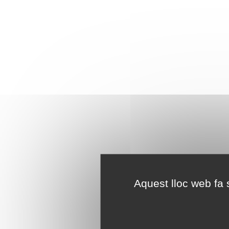
Aquest lloc web fa s