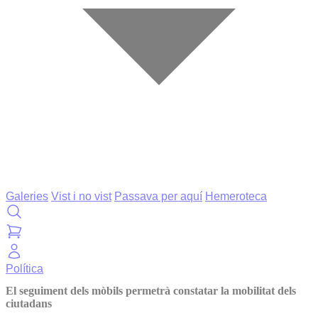
Galeries
Vist i no vist
Passava per aquí
Hemeroteca
Política
El seguiment dels mòbils permetrà constatar la mobilitat dels
ciutadans