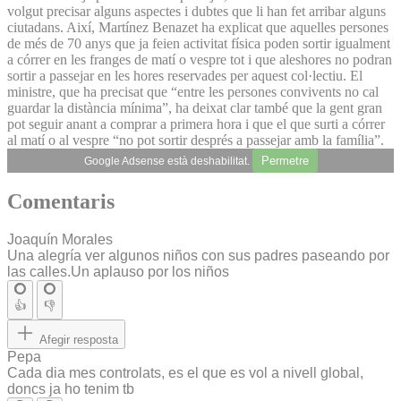
volgut precisar alguns aspectes i dubtes que li han fet arribar alguns
ciutadans. Així, Martínez Benazet ha explicat que aquelles persones
de més de 70 anys que ja feien activitat física poden sortir igualment
a córrer en les franges de matí o vespre tot i que aleshores no podran
sortir a passejar en les hores reservades per aquest col·lectiu. El
ministre, que ha precisat que “entre les persones convivents no cal
guardar la distància mínima”, ha deixat clar també que la gent gran
pot seguir anant a comprar a primera hora i que el que surti a córrer
al matí o al vespre “no pot sortir després a passejar amb la família”.
Permetre
Google Adsense està deshabilitat.
Comentaris
Joaquín Morales
Una alegría ver algunos niños con sus padres paseando por
las calles.Un aplauso por los niños
👍
👎
Afegir resposta
Pepa
Cada dia mes controlats, es el que es vol a nivell global,
doncs ja ho tenim tb