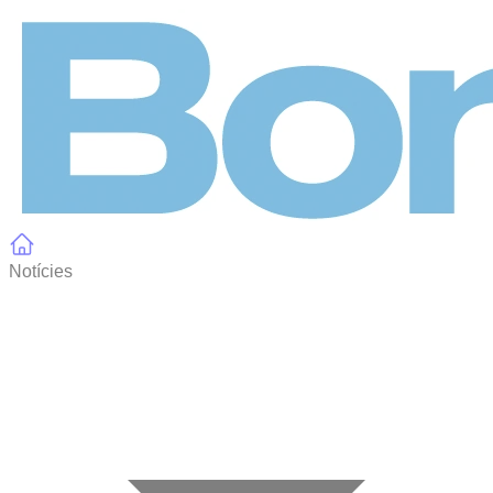
Panell de gestió de galetes
Notícies