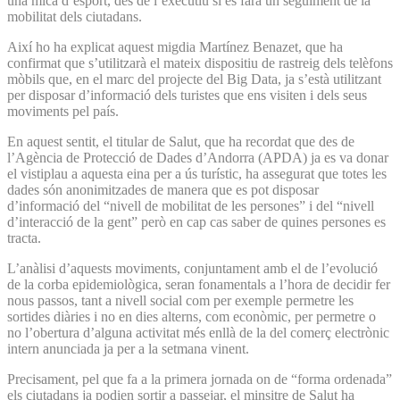
una mica d’esport, des de l’executiu si es farà un seguiment de la
mobilitat dels ciutadans.
Així ho ha explicat aquest migdia Martínez Benazet, que ha
confirmat que s’utilitzarà el mateix dispositiu de rastreig dels telèfons
mòbils que, en el marc del projecte del Big Data, ja s’està utilitzant
per disposar d’informació dels turistes que ens visiten i dels seus
moviments pel país.
En aquest sentit, el titular de Salut, que ha recordat que des de
l’Agència de Protecció de Dades d’Andorra (APDA) ja es va donar
el vistiplau a aquesta eina per a ús turístic, ha assegurat que totes les
dades són anonimitzades de manera que es pot disposar
d’informació del “nivell de mobilitat de les persones” i del “nivell
d’interacció de la gent” però en cap cas saber de quines persones es
tracta.
L’anàlisi d’aquests moviments, conjuntament amb el de l’evolució
de la corba epidemiològica, seran fonamentals a l’hora de decidir fer
nous passos, tant a nivell social com per exemple permetre les
sortides diàries i no en dies alterns, com econòmic, per permetre o
no l’obertura d’alguna activitat més enllà de la del comerç electrònic
intern anunciada ja per a la setmana vinent.
Precisament, pel que fa a la primera jornada on de “forma ordenada”
els ciutadans ja podien sortir a passejar, el minsitre de Salut ha