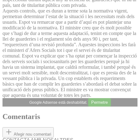
país, tant de titularitat pública com privada.
Aquests controls, que es duran a terme sota la normativa vigent,
permetran determinar l’estat de la situació i les necessitats reals dels
usuaris. Espot va remarcar que a partir d’aquí es pot plantejar una
modificació de la normativa. El ministre creu que és molt possible
que s’hagi de dur a terme aquesta adaptació, tenint en compte que la
llei de guarderies i el reglament són dels anys 90 i, per tant,
“requereixen d’una revisió profunda”. Aquestes inspeccions les farà
el ministeri d’Afers Socials tot i que el servei és de titularitat
comunal. Espot va explicar que s’ha optat per començar la inspecció
dels serveis socials i sociosanitaris per les guarderies perquè ja hi
havia un sistema implantat, que caldrà reformular, i també perquè és
un servei molt sensible, molt descentralitzat, i que es presta des de la
vessant pública i la privada. Un cop establerts els requeriments
bàsics que han de complir les guarderies s’abordarà el debat sobre la
unificació dels preus públics. El ministre es va mostrar convençut
que aquesta és una voluntat de totes les parts.
Permetre
Google Adsense està deshabilitat.
Comentaris
Afegir nou comentari