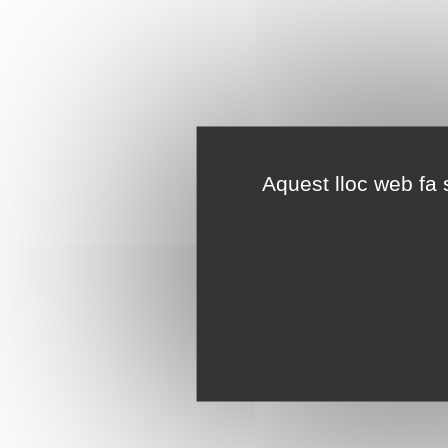
Aquest lloc web fa s