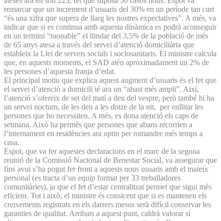
ateses ara en són 223, fet que suposa 56 casos nous. Espot va
remarcar que un increment d’usuaris del 30% en un període tan curt
“és una xifra que supera de llarg les nostres expectatives”. A més, va
indicar que si es continua amb aquesta dinàmica es podrà aconseguir
en un termini “raonable” el llindar del 3,5% de la població de més
de 65 anys atesa a través del servei d’atenció domiciliària que
estableix la Llei de serveis socials i sociosanitaris. El ministre calcula
que, en aquests moments, el SAD atén aproximadament un 2% de
les persones d’aquesta franja d’edat.
El principal motiu que explica aquest augment d’usuaris és el fet que
el servei d’atenció a domicili té ara un “abast més ampli”. Així,
l’atenció s’ofereix de set del matí a deu del vespre, però també hi ha
un servei nocturn, de les deu a les dotze de la nit, per enllitar les
persones que ho necessiten. A més, es dona atenció els caps de
setmana. Això ha permès que persones que abans recorrien a
l’internament en residències ara optin per romandre més temps a
casa.
Espot, que va fer aquestes declaracions en el marc de la segona
reunió de la Comissió Nacional de Benestar Social, va assegurar que
fins avui s’ha pogut fer front a aquests nous usuaris amb el mateix
personal (es tracta d’un equip format per 33 treballadores
comunitàries), ja que el fet d’estar centralitzat permet que sigui més
eficient. Tot i això, el ministre és consicent que si es mantenen els
creixements registrats en els darrers mesos serà difícil conservar les
garanties de qualitat. Arribats a aquest punt, caldrà valorar si