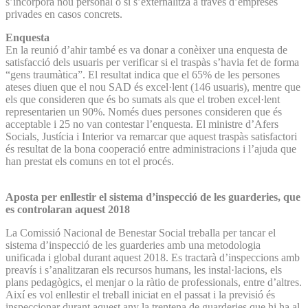
s’incorpora nou personal o si s’externalitza a través d’empreses
privades en casos concrets.
Enquesta
En la reunió d’ahir també es va donar a conèixer una enquesta de
satisfacció dels usuaris per verificar si el traspàs s’havia fet de forma
“gens traumàtica”. El resultat indica que el 65% de les persones
ateses diuen que el nou SAD és excel·lent (146 usuaris), mentre que
els que consideren que és bo sumats als que el troben excel·lent
representarien un 90%. Només dues persones consideren que és
acceptable i 25 no van contestar l’enquesta. El ministre d’Afers
Socials, Justícia i Interior va remarcar que aquest traspàs satisfactori
és resultat de la bona cooperació entre administracions i l’ajuda que
han prestat els comuns en tot el procés.
Aposta per enllestir el sistema d’inspecció de les guarderies, que
es controlaran aquest 2018
La Comissió Nacional de Benestar Social treballa per tancar el
sistema d’inspecció de les guarderies amb una metodologia
unificada i global durant aquest 2018. Es tractarà d’inspeccions amb
preavís i s’analitzaran els recursos humans, les instal·lacions, els
plans pedagògics, el menjar o la ràtio de professionals, entre d’altres.
Així es vol enllestir el treball iniciat en el passat i la previsió és
inspeccionar durant aquest any la trentena de guarderies que hi ha al