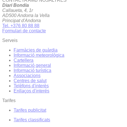
CONTACTA AMB NOSALTRES
Diari Bondia
Callaueta, 4, 1r
AD500 Andorra la Vella
Principat d'Andorra
Tel. +376 80 88 88
Formulari de contacte
Serveis
Farmàcies de guàrdia
Informació meteorològica
Cartellera
Informació general
Informació turística
Associacions
Centres de salut
Telèfons d'interès
Enllaços d'interés
Tarifes
Tarifes publicitat
Tarifes classificats