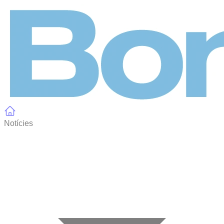
Panell de gestió de galetes
Notícies