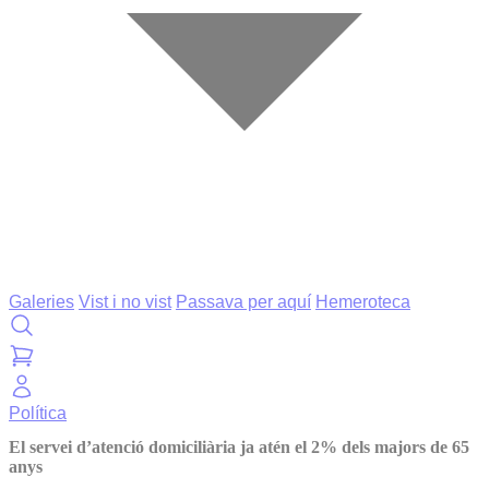
Galeries
Vist i no vist
Passava per aquí
Hemeroteca
Política
El servei d’atenció domiciliària ja atén el 2% dels majors de 65
anys