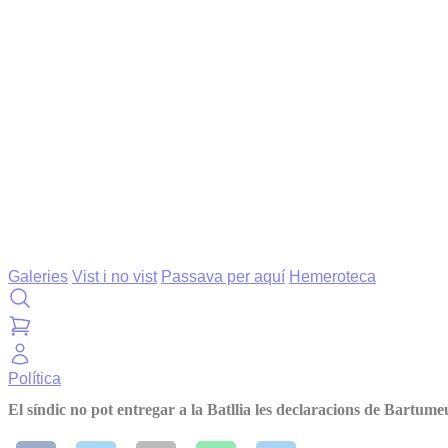
Galeries
Vist i no vist
Passava per aquí
Hemeroteca
Política
El síndic no pot entregar a la Batllia les declaracions de Bartume