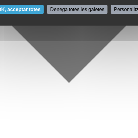
K, acceptar totes
Denega totes les galetes
Personalit