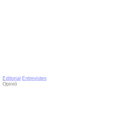
Editorial
Entrevistes
Opinió