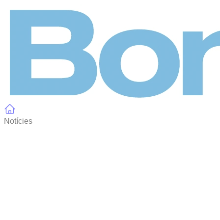
Panell de gestió de galetes
Notícies