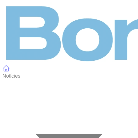
Panell de gestió de galetes
Notícies