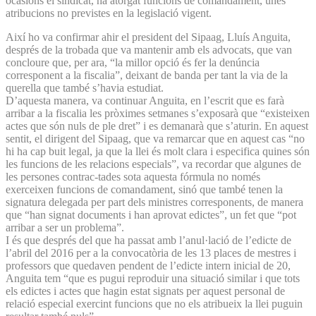
ocasions el sindicat, ha atorgat funcions de comandament, unes
atribucions no previstes en la legislació vigent.
Així ho va confirmar ahir el president del Sipaag, Lluís Anguita,
després de la trobada que va mantenir amb els advocats, que van
concloure que, per ara, “la millor opció és fer la denúncia
corresponent a la fiscalia”, deixant de banda per tant la via de la
querella que també s’havia estudiat.
D’aquesta manera, va continuar Anguita, en l’escrit que es farà
arribar a la fiscalia les pròximes setmanes s’exposarà que “existeixen
actes que són nuls de ple dret” i es demanarà que s’aturin. En aquest
sentit, el dirigent del Sipaag, que va remarcar que en aquest cas “no
hi ha cap buit legal, ja que la llei és molt clara i especifica quines són
les funcions de les relacions especials”, va recordar que algunes de
les persones contrac-tades sota aquesta fórmula no només
exerceixen funcions de comandament, sinó que també tenen la
signatura delegada per part dels ministres corresponents, de manera
que “han signat documents i han aprovat edictes”, un fet que “pot
arribar a ser un problema”.
I és que després del que ha passat amb l’anul·lació de l’edicte de
l’abril del 2016 per a la convocatòria de les 13 places de mestres i
professors que quedaven pendent de l’edicte intern inicial de 20,
Anguita tem “que es pugui reproduir una situació similar i que tots
els edictes i actes que hagin estat signats per aquest personal de
relació especial exercint funcions que no els atribueix la llei puguin