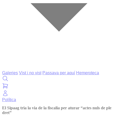
Galeries
Vist i no vist
Passava per aquí
Hemeroteca
Política
El Sipaag tria la via de la fiscalia per aturar “actes nuls de ple
dret”