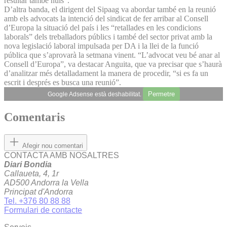
resultar també nuls”.
D’altra banda, el dirigent del Sipaag va abordar també en la reunió
amb els advocats la intenció del sindicat de fer arribar al Consell
d’Europa la situació del país i les “retallades en les condicions
laborals” dels treballadors públics i també del sector privat amb la
nova legislació laboral impulsada per DA i la llei de la funció
pública que s’aprovarà la setmana vinent. “L’advocat veu bé anar al
Consell d’Europa”, va destacar Anguita, que va precisar que s’haurà
d’analitzar més detalladament la manera de procedir, “si es fa un
escrit i després es busca una reunió”.
Permetre
Google Adsense està deshabilitat.
Comentaris
Afegir nou comentari
CONTACTA AMB NOSALTRES
Diari Bondia
Callaueta, 4, 1r
AD500 Andorra la Vella
Principat d'Andorra
Tel. +376 80 88 88
Formulari de contacte