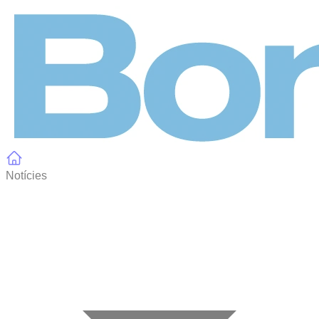
Panell de gestió de galetes
Notícies