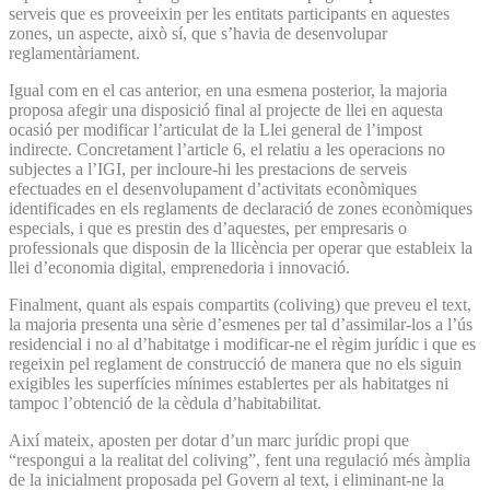
serveis que es proveeixin per les entitats participants en aquestes
zones, un aspecte, això sí, que s’havia de desenvolupar
reglamentàriament.
Igual com en el cas anterior, en una esmena posterior, la majoria
proposa afegir una disposició final al projecte de llei en aquesta
ocasió per modificar l’articulat de la Llei general de l’impost
indirecte. Concretament l’article 6, el relatiu a les operacions no
subjectes a l’IGI, per incloure-hi les prestacions de serveis
efectuades en el desenvolupament d’activitats econòmiques
identificades en els reglaments de declaració de zones econòmiques
especials, i que es prestin des d’aquestes, per empresaris o
professionals que disposin de la llicència per operar que estableix la
llei d’economia digital, emprenedoria i innovació.
Finalment, quant als espais compartits (coliving) que preveu el text,
la majoria presenta una sèrie d’esmenes per tal d’assimilar-los a l’ús
residencial i no al d’habitatge i modificar-ne el règim jurídic i que es
regeixin pel reglament de construcció de manera que no els siguin
exigibles les superfícies mínimes establertes per als habitatges ni
tampoc l’obtenció de la cèdula d’habitabilitat.
Així mateix, aposten per dotar d’un marc jurídic propi que
“respongui a la realitat del coliving”, fent una regulació més àmplia
de la inicialment proposada pel Govern al text, i eliminant-ne la