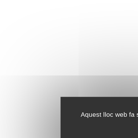
Aquest lloc web fa s