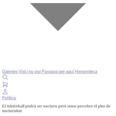
Galeries
Vist i no vist
Passava per aquí
Hemeroteca
Política
El teletreball podrà ser nocturn però sense percebre el plus de
nocturnitat