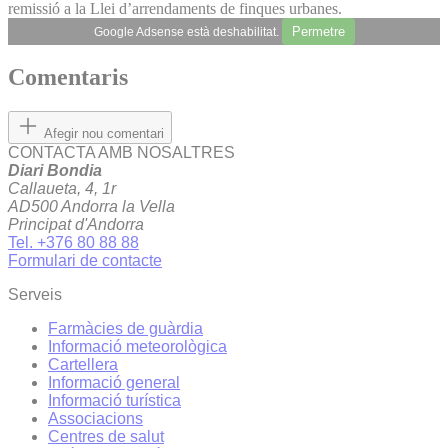
remissió a la Llei d’arrendaments de finques urbanes.
Permetre
Google Adsense està deshabilitat.
Comentaris
Afegir nou comentari
CONTACTA AMB NOSALTRES
Diari Bondia
Callaueta, 4, 1r
AD500 Andorra la Vella
Principat d'Andorra
Tel. +376 80 88 88
Formulari de contacte
Serveis
Farmàcies de guàrdia
Informació meteorològica
Cartellera
Informació general
Informació turística
Associacions
Centres de salut