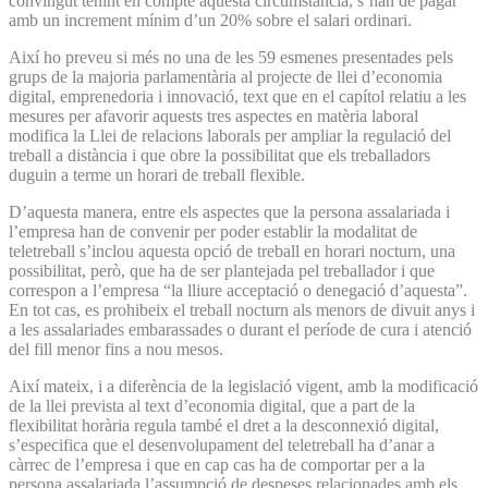
convingut tenint en compte aquesta circumstància, s’han de pagar
amb un increment mínim d’un 20% sobre el salari ordinari.
Així ho preveu si més no una de les 59 esmenes presentades pels
grups de la majoria parlamentària al projecte de llei d’economia
digital, emprenedoria i innovació, text que en el capítol relatiu a les
mesures per afavorir aquests tres aspectes en matèria laboral
modifica la Llei de relacions laborals per ampliar la regulació del
treball a distància i que obre la possibilitat que els treballadors
duguin a terme un horari de treball flexible.
D’aquesta manera, entre els aspectes que la persona assalariada i
l’empresa han de convenir per poder establir la modalitat de
teletreball s’inclou aquesta opció de treball en horari nocturn, una
possibilitat, però, que ha de ser plantejada pel treballador i que
correspon a l’empresa “la lliure acceptació o denegació d’aquesta”.
En tot cas, es prohibeix el treball nocturn als menors de divuit anys i
a les assalariades embarassades o durant el període de cura i atenció
del fill menor fins a nou mesos.
Així mateix, i a diferència de la legislació vigent, amb la modificació
de la llei prevista al text d’economia digital, que a part de la
flexibilitat horària regula també el dret a la desconnexió digital,
s’especifica que el desenvolupament del teletreball ha d’anar a
càrrec de l’empresa i que en cap cas ha de comportar per a la
persona assalariada l’assumpció de despeses relacionades amb els