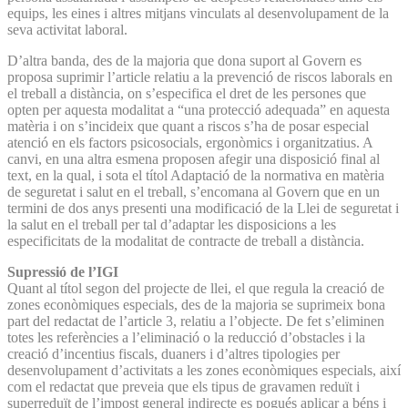
equips, les eines i altres mitjans vinculats al desenvolupament de la
seva activitat laboral.
D’altra banda, des de la majoria que dona suport al Govern es
proposa suprimir l’article relatiu a la prevenció de riscos laborals en
el treball a distància, on s’especifica el dret de les persones que
opten per aquesta modalitat a “una protecció adequada” en aquesta
matèria i on s’incideix que quant a riscos s’ha de posar especial
atenció en els factors psicosocials, ergonòmics i organitzatius. A
canvi, en una altra esmena proposen afegir una disposició final al
text, en la qual, i sota el títol Adaptació de la normativa en matèria
de seguretat i salut en el treball, s’encomana al Govern que en un
termini de dos anys presenti una modificació de la Llei de seguretat i
la salut en el treball per tal d’adaptar les disposicions a les
especificitats de la modalitat de contracte de treball a distància.
Supressió de l’IGI
Quant al títol segon del projecte de llei, el que regula la creació de
zones econòmiques especials, des de la majoria se suprimeix bona
part del redactat de l’article 3, relatiu a l’objecte. De fet s’eliminen
totes les referències a l’eliminació o la reducció d’obstacles i la
creació d’incentius fiscals, duaners i d’altres tipologies per
desenvolupament d’activitats a les zones econòmiques especials, així
com el redactat que preveia que els tipus de gravamen reduït i
superreduït de l’impost general indirecte es pogués aplicar a béns i