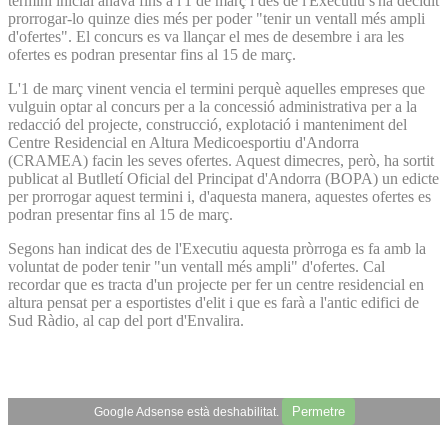
termini inicial anava fins a l'1 de març i des de l'Executiu s'ha decidit
prorrogar-lo quinze dies més per poder "tenir un ventall més ampli
d'ofertes". El concurs es va llançar el mes de desembre i ara les
ofertes es podran presentar fins al 15 de març.
L'1 de març vinent vencia el termini perquè aquelles empreses que
vulguin optar al concurs per a la concessió administrativa per a la
redacció del projecte, construcció, explotació i manteniment del
Centre Residencial en Altura Medicoesportiu d'Andorra
(CRAMEA) facin les seves ofertes. Aquest dimecres, però, ha sortit
publicat al Butlletí Oficial del Principat d'Andorra (BOPA) un edicte
per prorrogar aquest termini i, d'aquesta manera, aquestes ofertes es
podran presentar fins al 15 de març.
Segons han indicat des de l'Executiu aquesta pròrroga es fa amb la
voluntat de poder tenir "un ventall més ampli" d'ofertes. Cal
recordar que es tracta d'un projecte per fer un centre residencial en
altura pensat per a esportistes d'elit i que es farà a l'antic edifici de
Sud Ràdio, al cap del port d'Envalira.
Permetre
Google Adsense està deshabilitat.