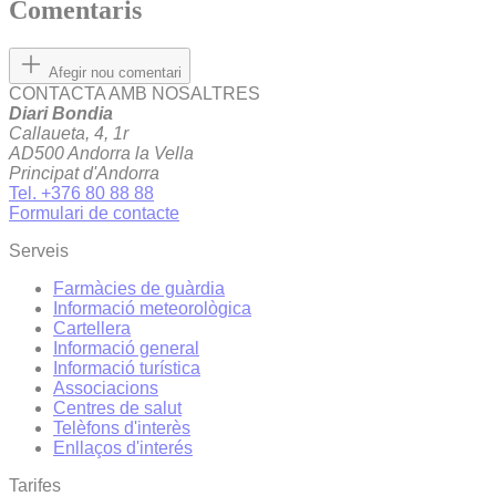
Comentaris
Afegir nou comentari
CONTACTA AMB NOSALTRES
Diari Bondia
Callaueta, 4, 1r
AD500 Andorra la Vella
Principat d'Andorra
Tel. +376 80 88 88
Formulari de contacte
Serveis
Farmàcies de guàrdia
Informació meteorològica
Cartellera
Informació general
Informació turística
Associacions
Centres de salut
Telèfons d'interès
Enllaços d'interés
Tarifes