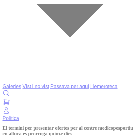
Galeries
Vist i no vist
Passava per aquí
Hemeroteca
Política
El termini per presentar ofertes per al centre medicopesportiu
en altura es prorroga quinze dies