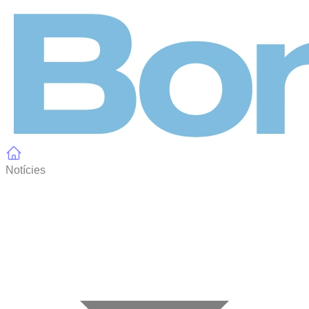
Panell de gestió de galetes
Notícies