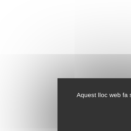
Aquest lloc web fa s