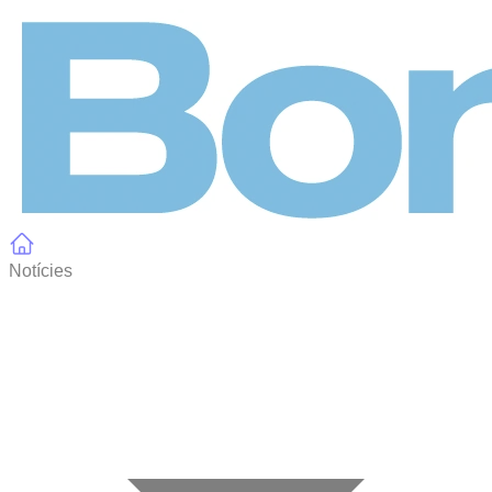
Panell de gestió de galetes
Notícies