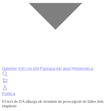
Galeries
Vist i no vist
Passava per aquí
Hemeroteca
Política
El text de DA allarga els terminis de prescripció de faltes dels
empleats