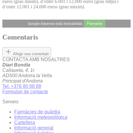
euros (grau mínim), d’entre 6.001 i 12.000 euros (grau mitjà) i
d’entre 12.001 i 24.000 euros (grau màxim).
Permetre
Google Adsense està deshabilitat.
Comentaris
Afegir nou comentari
CONTACTA AMB NOSALTRES
Diari Bondia
Callaueta, 4, 1r
AD500 Andorra la Vella
Principat d'Andorra
Tel. +376 80 88 88
Formulari de contacte
Serveis
Farmàcies de guàrdia
Informació meteorològica
Cartellera
Informació general