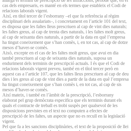
allarga el termini de prescripció de les infraccions, període que, en el
cas dels empresaris, es manté en els termes que estableix el Codi de
relacions laborals vigent.
Així, en títol tercer de l’esborrany –el que fa referència al règim
disciplinari dels assalariats–, i concretament en l’article 101 del text,
es disposa que les faltes lleus prescriuen al cap de vint dies naturals;
les faltes greus, al cap de trenta dies naturals, i les faltes molt greus,
al cap de seixanta dies naturals, a partir de la data en què l’empresa
ha tingut coneixement que s’han comès, i, en tot cas, al cap de dotze
mesos d’haver-se comès.
Això, excepte en el cas de les faltes molt greus, que avui en dia
també prescriuen al cap de seixanta dies naturals, suposa un
enduriment dels terminis de prescripció actuals. I és que el Codi de
relacions laborals vigent preveu, també en el títol tercer però en
aquest cas a l’article 107, que les faltes lleus prescriuen al cap de deu
dies i les greus al cap de vint dies a partir de la data en què l’empresa
ha tingut coneixement que s’han comès i, en tot cas, al cap de sis
mesos d’haver-se comès.
Així mateix, i també en l’àmbit de la prescripció, l’esborrany
elaborat pel grup demòcrata especifica que els terminis durant els
quals el contracte de treball es trobi suspès per qualsevol de les
disposicions previstes en el text no computen a efectes de
prescripció de les faltes, un aspecte que no es recull en la legislació
vigent.
Pel que fa a les sancions disciplinàries, el text de la proposició de llei