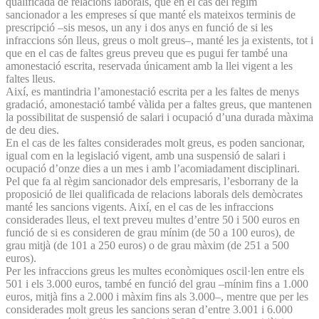
qualificada de relacions laborals, que en el cas del règim
sancionador a les empreses sí que manté els mateixos terminis de
prescripció –sis mesos, un any i dos anys en funció de si les
infraccions són lleus, greus o molt greus–, manté les ja existents, tot i
que en el cas de faltes greus preveu que es pugui fer també una
amonestació escrita, reservada únicament amb la llei vigent a les
faltes lleus.
Així, es mantindria l’amonestació escrita per a les faltes de menys
gradació, amonestació també vàlida per a faltes greus, que mantenen
la possibilitat de suspensió de salari i ocupació d’una durada màxima
de deu dies.
En el cas de les faltes considerades molt greus, es poden sancionar,
igual com en la legislació vigent, amb una suspensió de salari i
ocupació d’onze dies a un mes i amb l’acomiadament disciplinari.
Pel que fa al règim sancionador dels empresaris, l’esborrany de la
proposició de llei qualificada de relacions laborals dels demòcrates
manté les sancions vigents. Així, en el cas de les infraccions
considerades lleus, el text preveu multes d’entre 50 i 500 euros en
funció de si es consideren de grau mínim (de 50 a 100 euros), de
grau mitjà (de 101 a 250 euros) o de grau màxim (de 251 a 500
euros).
Per les infraccions greus les multes econòmiques oscil·len entre els
501 i els 3.000 euros, també en funció del grau –mínim fins a 1.000
euros, mitjà fins a 2.000 i màxim fins als 3.000–, mentre que per les
considerades molt greus les sancions seran d’entre 3.001 i 6.000