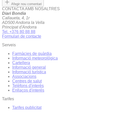
Afegir nou comentari
CONTACTA AMB NOSALTRES
Diari Bondia
Callaueta, 4, 1r
AD500 Andorra la Vella
Principat d'Andorra
Tel. +376 80 88 88
Formulari de contacte
Serveis
Farmàcies de guàrdia
Informació meteorològica
Cartellera
Informació general
Informació turística
Associacions
Centres de salut
Telèfons d'interès
Enllaços d'interés
Tarifes
Tarifes publicitat