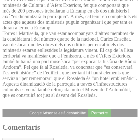
ministeris de Cultura i d’Afers Exteriors, fet que comportarà que
més de 200 persones treballaran a Encamp en els dos ministeris i
així “es dinamitzarà la parròquia”. A més, cal tenir en compte tots els
actes que aquests dos ministeris puguin organitzar i que per tant es
duran a terme a Encamp.
Torres i Martisella, que van estar acompanyats d’altres membres de
la candidatura i del número quatre de la nacional, Carles Enseñat,
van destacar que les obres dels dos edificis per encabir els dos
ministeris estaran enllestides la legislatura vinent. El cap de la llista
territorial va manifestar que a l’emissora, a més d’Afers Exteriors,
també hi haurà una part museística “per explicar la història de Ràdio
Andorra”. Pel que fa al Rosaleda, va concretar que “es conservarà
l’esperit històric” de l’edifici i que per tant hi haurà elements que
serviran “per rememorar” que el Rosaleda és “un hotel emblemàtic”.
Aquesta dinamització de la parròquia a través d’infraestructures
culturals es veurà també reforçada amb el Museu de l’Automòbil,
que es construirà tot just al davant del Rosaleda.
Permetre
Google Adsense està deshabilitat.
Comentaris