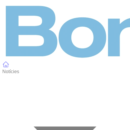
Panell de gestió de galetes
Notícies