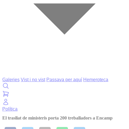
Galeries
Vist i no vist
Passava per aquí
Hemeroteca
Política
El trasllat de ministeris porta 200 treballadors a Encamp