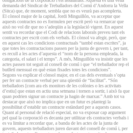
obligacions de la corporació i els assalariats. Aquesta és una vella
demanda del Sindicat de Treballadors del Comú d’An­dorra la Vella
(Sitca) que, de moment, sembla que no es veurà pas acomplerta.
El cònsol major de la capital, Jordi Minguillón, va acceptar que
aquests contractes no es formulen per escrit però va remarcar que
això no vol dir que no s’adeqüin a la legislació vigent. En aquest
sentit va recordar que el Codi de relacions laborals preveu tant els
contractes per escrit com els verbals. El cònsol va afegir, però, que
en aquest cas les condicions contractuals “també estan escrites”, ja
que totes les contractacions passen per la junta de govern i, per tant,
es recull a les actes d’aquesta el “nom de la persona empleada, la
categoria, el salari i el temps”. A més, Minguillón va insistir que les
actes passen tot seguit al consell de comú i que “el treballador rep el
butlletí mensual en què estan fixades totes les condicions”.
Segons va explicar el cònsol major, en el cas dels eventuals s’opta
per fer un contracte verbal per una qüestió de “facilitat”. “Són
treballadors [com ara els monitors de les colònies o les activitats
d’estiu] que estan en actiu una setmana i tornen a sortir, i això fa que
quan podrien signar un contracte ja hagin de marxar.” Amb tot va
destacar que això no implica que en un futur es plantegi la
possibilitat d’establir un contracte estàndard per a aquests casos.
Quant al personal de relació especial, no va exposar cap argument
pel qual la corporació es decanta per utilitzar els contractes verbals i
es va limitar a recordar que, a banda de les actes de la junta de
govern, aquests treballadors juren davant del consell de comú i, per