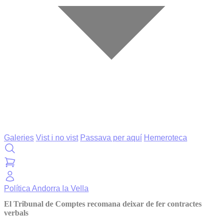
Galeries
Vist i no vist
Passava per aquí
Hemeroteca
Política
Andorra la Vella
El Tribunal de Comptes recomana deixar de fer contractes
verbals