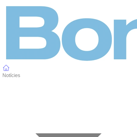
Panell de gestió de galetes
Notícies