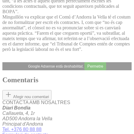
tant, “a les actes d’aquest queden perfectament escrites les
condicions contractuals, que tot seguit apareixen publicades al
BOPA”.
Minguillón va explicar que el Comú d’Andorra la Vella té el costum
de no formalitzar per escrit els contractes. I, com que “no és cap
anormalitat”, el cònsol no es va pronunciar sobre si es canviarà
aquesta pràctica. “Farem el que creguem oportú”, va subratllar, al
mateix temps que va afirmar, tot referint-se a l’observació efectuada
en el darrer informe, que “el Tribunal de Comptes entén de comptes
però la legislació laboral no és el seu fort”.
Permetre
Google Adsense està deshabilitat.
Comentaris
Afegir nou comentari
CONTACTA AMB NOSALTRES
Diari Bondia
Callaueta, 4, 1r
AD500 Andorra la Vella
Principat d'Andorra
Tel. +376 80 88 88