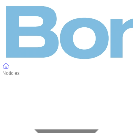
Panell de gestió de galetes
Notícies