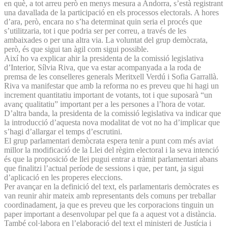
en què, a tot arreu però en menys mesura a Andorra, s’està registrant
una davallada de la participació en els processos electorals. A hores
d’ara, però, encara no s’ha determinat quin seria el procés que
s’utilitzaria, tot i que podria ser per correu, a través de les
ambaixades o per una altra via. La voluntat del grup demòcrata,
però, és que sigui tan àgil com sigui possible.
Així ho va explicar ahir la presidenta de la comissió legislativa
d’Interior, Sílvia Riva, que va estar acompanyada a la roda de
premsa de les conselleres generals Meritxell Verdú i Sofia Garrallà.
Riva va manifestar que amb la reforma no es preveu que hi hagi un
increment quantitatiu important de votants, tot i que suposarà “un
avanç qualitatiu” important per a les persones a l’hora de votar.
D’altra banda, la presidenta de la comissió legislativa va indicar que
la introducció d’aquesta nova modalitat de vot no ha d’implicar que
s’hagi d’allargar el temps d’escrutini.
El grup parlamentari demòcrata espera tenir a punt com més aviat
millor la modificació de la Llei del règim electoral i la seva intenció
és que la proposició de llei pugui entrar a tràmit parlamentari abans
que finalitzi l’actual període de sessions i que, per tant, ja sigui
d’aplicació en les properes eleccions.
Per avançar en la definició del text, els parlamentaris demòcrates es
van reunir ahir mateix amb representants dels comuns per treballar
coordinadament, ja que es preveu que les corporacions tinguin un
paper important a desenvolupar pel que fa a aquest vot a distància.
També col·labora en l’elaboració del text el ministeri de Justícia i