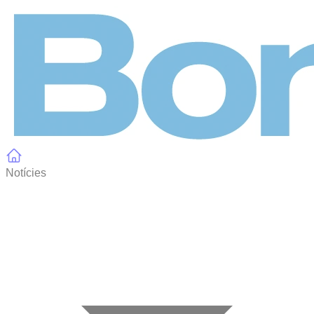
Panell de gestió de galetes
Notícies