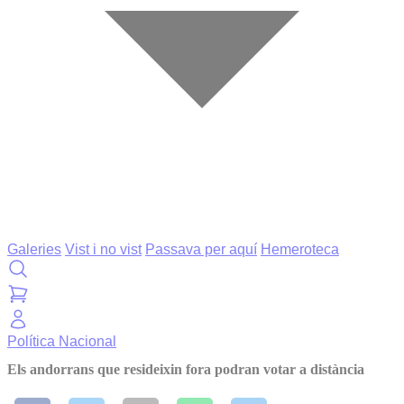
Galeries
Vist i no vist
Passava per aquí
Hemeroteca
Política
Nacional
Els andorrans que resideixin fora podran votar a distància