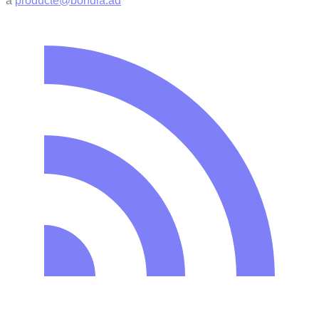
a
producte@bondia.ad