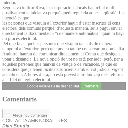
Interior.
Segons va indicar Riva, les corporacions locals han rebut molt
positivament la iniciativa perquè quedi regulada aquesta qüestió. La
intenció és que
les persones que visquin a l’exterior hagin d’estar inscrites al cens
electoral dels comuns perquè, d’aquesta manera, se’ls pugui enviar
directament la documentació “i de manera automàtica” quan hi hagi
un procés electoral.
Pel que fa a aquelles persones que visquin tan sols de manera
temporal a l’exterior però que poden també conservar un domicili a
Andorra, hauran de comunicar directament al Comú que desitgen
votar a distància. La nova opció de vot no està pensada, però, per a
aquelles persones que marxin de viatge o de vacances, ja que es
considera que ja tenen facilitats suficients amb el vot judicial vigent
actualment. A hores d’ara, no està previst introduir cap més reforma
a la Llei de règim electoral.
Permetre
Google Adsense està deshabilitat.
Comentaris
Afegir nou comentari
CONTACTA AMB NOSALTRES
Diari Bondia